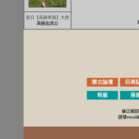
昔日【高丽帝国】大房
高丽忠武公
樂古論壇
巨商
韩服
港
修正錯誤
請發email給