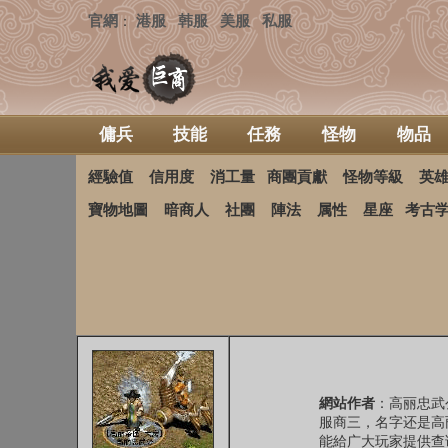
官網
港服
韩服
美服
私服
：
傭兵
技能
任務
怪物
物品
經驗值
信用度
消工量
商團貢獻
怪物等級
英
寶物地圖
暗商人
社團
陣法
属性
星座
考古
網站作者
：高丽忠武
服商三，名字还是高
能給广大玩家提供查询信息