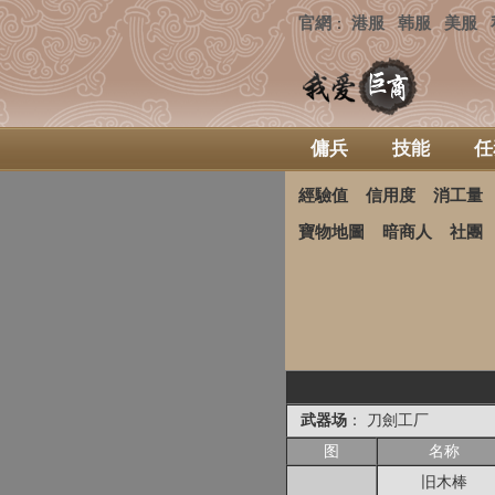
官網
港服
韩服
美服
：
傭兵
技能
任
經驗值
信用度
消工量
寶物地圖
暗商人
社團
武器场
： 刀劍工厂
图
名称
旧木棒