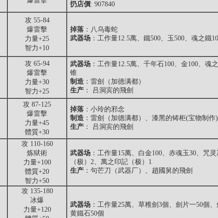
爆雷擊
扔店價
: 907840
攻 55-84
爆雷擊
掉落
：八乌毒蛇
武器场
：工作量12.5萬、鐵500、玉500、魂之鐵
力量+25
智力+10
攻 65-94
武器场
：工作量12.5萬、千年石100、金100、魂
爆雷擊
锥
制造
：雷劍（加德满都）
力量+30
生产
： 吕洞宾的飛劍
智力+25
攻 87-125
掉落
：
小玲的邪念
爆雷擊
制造
：雷劍（加德满都）、漆黑的铸柜(宝物制作)
力量+45
生产
： 吕洞宾的飛劍
體質+30
攻 110-160
炼狱術
武器场
：工作量15萬、白金100、赤魂玉30、咒
（极）2、萬之印記（极）1
力量+100
生产
：句芒刀（武器厂）、趙國舅的飛劍
體質+20
智力+50
攻 135-180
冰爆
武器场
：工作量25萬、草稚劍3個、劍片一50個、
力量+120
黄鐵石50個