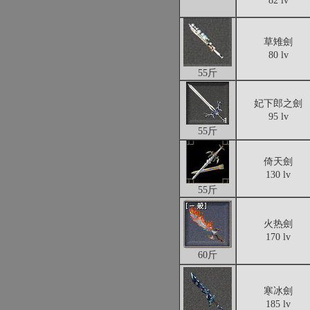
82 lv
草雉劍
80 lv
55斤
妃下郎之劍
95 lv
55斤
倚天劍
130 lv
55斤
火热劍
170 lv
60斤
寒冰劍
185 lv