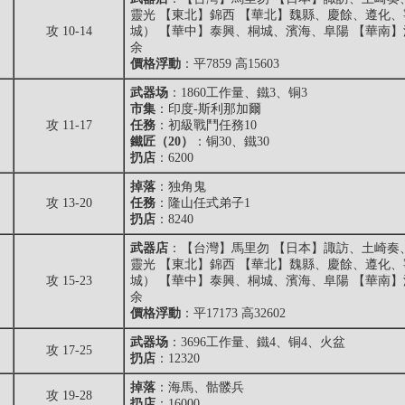
靈光 【東北】錦西 【華北】魏縣、慶餘、遵化
攻 10-14
城） 【華中】泰興、桐城、濱海、阜陽 【華南
余
價格浮動
：平7859 高15603
武器场
：1860工作量、鐵3、铜3
市集
：印度-斯利那加爾
攻 11-17
任務
：初級戰鬥任務10
鐵匠（20）
：铜30、鐵30
扔店
：6200
掉落
：
独角鬼
攻 13-20
任務
：隆山任式弟子1
扔店
：8240
武器店
：【台灣】馬里勿 【日本】諏訪、土崎奏
靈光 【東北】錦西 【華北】魏縣、慶餘、遵化
攻 15-23
城） 【華中】泰興、桐城、濱海、阜陽 【華南
余
價格浮動
：平17173 高32602
武器场
：3696工作量、鐵4、铜4、火盆
攻 17-25
扔店
：12320
掉落
：
海馬
、
骷髅兵
攻 19-28
扔店
：16000