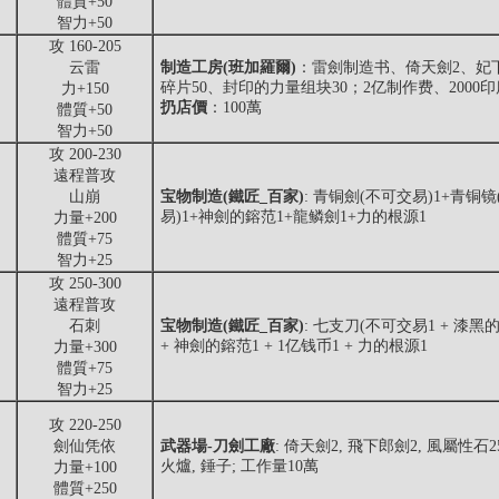
體質+50
智力+50
攻 160-205
云雷
制造工房(班加羅爾)
：雷劍制造书、倚天劍2、妃下
碎片50、封印的力量组块30；2亿制作费、2000
力+150
扔店價
：100萬
體質+50
智力+50
攻 200-230
遠程普攻
山崩
宝物制造(鐵匠_百家)
: 青铜劍(不可交易)1+青铜
易)1+神劍的鎔范1+龍鳞劍1+力的根源1
力量+200
體質+75
智力+25
攻 250-300
遠程普攻
石刺
宝物制造(鐵匠_百家)
: 七支刀(不可交易1 + 漆黑的
+ 神劍的鎔范1 + 1亿钱币1 + 力的根源1
力量+300
體質+75
智力+25
攻 220-250
劍仙凭依
武器場-刀劍工廠
: 倚天劍2, 飛下郎劍2, 風屬性石2
火爐, 錘子; 工作量10萬
力量+100
體質+250