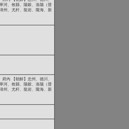
、寧河、攸縣、陽穀、洛陽（晉
】漳州、尤杆、龍岩、隴海、新
、府內 【朝鮮】忠州、德川、
、寧河、攸縣、陽穀、洛陽（晉
】漳州、尤杆、龍岩、隴海、新