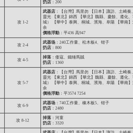
扔店
：200
武器店
：【台灣】馬里勿 【日本】諏訪、土崎奏
靈光 【東北】錦西 【華北】魏縣、慶餘、遵化
攻 1-2
城） 【華中】泰興、桐城、濱海、阜陽 【華南
余
價格浮動
：平436 高947
武器场
：240工作量、松木板4、钳子
攻 2-4
扔店
：800
掉落
：
倭寇
、
鐵锤馬賊
攻 4-5
扔店
：1360
武器店
：【台灣】馬里勿 【日本】諏訪、土崎奏
靈光 【東北】錦西 【華北】魏縣、慶餘、遵化
攻 5-7
城） 【華中】泰興、桐城、濱海、阜陽 【華南
余
價格浮動
：平3574 7254
武器场
：740工作量、橡木板5、钳子
攻 6-9
扔店
：2480
掉落
：
河童
攻 8-12
扔店
：3320
武器店
：【台灣】馬里勿 【日本】諏訪、土崎奏