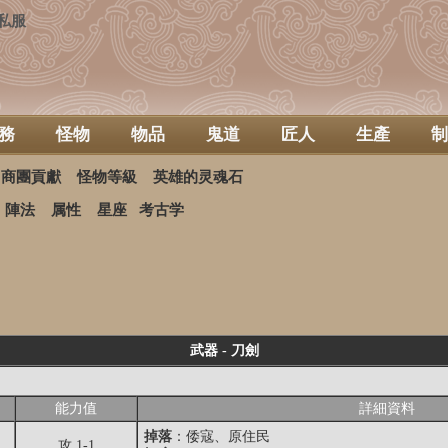
私服
務
怪物
物品
鬼道
匠人
生產
制
商團貢獻
怪物等級
英雄的灵魂石
陣法
属性
星座
考古学
武器 - 刀劍
能力值
詳細資料
掉落
：
倭寇
、
原住民
攻 1-1