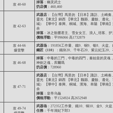
掉落
：
幽灵武士
攻 40-60
扔店價
：460,460
武器店
：【台灣】馬里勿 【日本】諏訪、土崎奏
靈光 【東北】錦西 【華北】魏縣、慶餘、遵化
城） 【華中】泰興、桐城、濱海、阜陽 【華南
攻 42-63
余
掉落
：冰之骷髅君主、雪女女王、浪人_培客、护
價格浮動
：平996066 高1732879
攻 44-66
武器场
：191856工作量、鐵9、铜9、银8、火盆
鐵匠（110）
：鐵块20、千年石20、紫云妃玉20、
爆雷擊
掉落
：中毒的三門，中毒的四門，秦始皇的灵魂
攻 46-68
神劍之魂，库爾瑪
扔店價
：728960
武器店
：【台灣】馬里勿 【日本】諏訪、土崎奏
靈光 【東北】錦西 【華北】魏縣、慶餘、遵化
城） 【華中】泰興、桐城、濱海、阜陽 【華南
攻 47-71
余
掉落
：皇帝乌龜
價格浮動
：平1524924 高2652948
武器场
：272352工作量、鐵10、铜10、金9、火
攻 49-74
任務
：千年湖妃下郎3