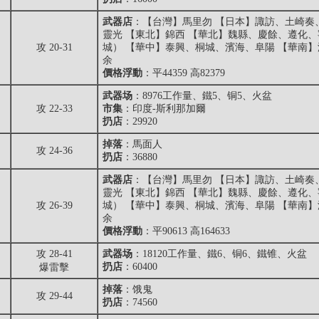
武器店
：【台灣】馬里勿 【日本】諏訪、土崎奏
靈光 【東北】錦西 【華北】魏縣、慶餘、遵化
攻 20-31
城） 【華中】泰興、桐城、濱海、阜陽 【華南
余
價格浮動
：平44359 高82379
武器场
：8976工作量、鐵5、铜5、火盆
攻 22-33
市集
：印度-斯利那加爾
扔店
：29920
掉落
：
馬面人
攻 24-36
扔店
：36880
武器店
：【台灣】馬里勿 【日本】諏訪、土崎奏
靈光 【東北】錦西 【華北】魏縣、慶餘、遵化
攻 26-39
城） 【華中】泰興、桐城、濱海、阜陽 【華南
余
價格浮動
：平90613 高164633
攻 28-41
武器场
：18120工作量、鐵6、铜6、鐵锥、火盆
扔店
：60400
爆雷擊
掉落
：
饿鬼
攻 29-44
扔店
：74560