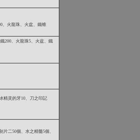
100、火龍珠、火盆、鐵锥
之鐵200、火龍珠5、火盆、鐵
灵冰精灵的牙10、刀之印記
劍片二50個、水之精髓5個、