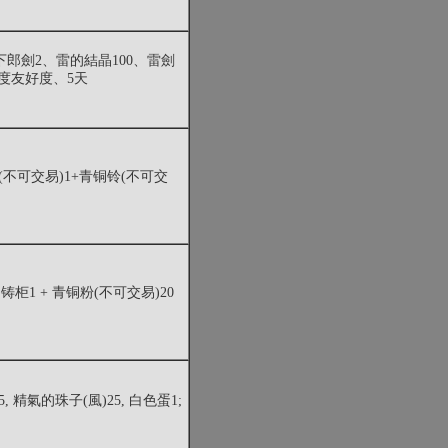
郎劍2、雷的結晶100、雷劍
印度友好度、5天
镜(不可交易)1+青铜铃(不可交
铸柜1 + 青铜粉(不可交易)20
5, 精氣的珠子(風)25, 白色蛋1;