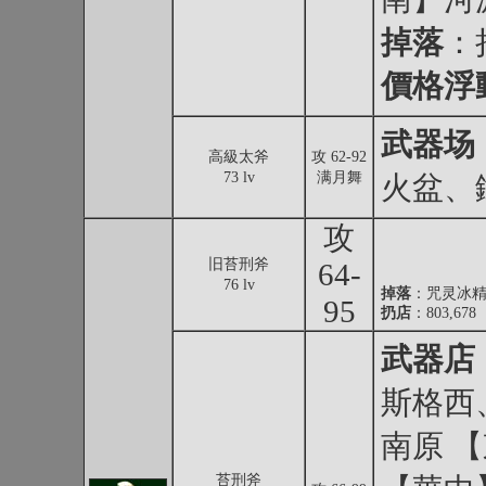
掉落
：
價格浮
武器场
高級太斧
攻 62-92
73 lv
满月舞
火盆、
攻
旧苔刑斧
64-
76 lv
掉落
：
咒灵冰
95
扔店
：803,678
武器店
斯格西
南原 
苔刑斧