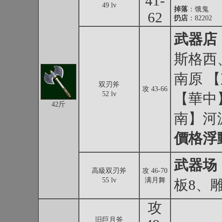
41-
49 lv
掉落
：
饿鬼
62
扔店
：82202
武器店
斯格西
南原 
双刃斧
攻 43-66
52 lv
【華中
42斤
南】河
價格浮
武器场
高級双刃斧
攻 46-70
55 lv
满月舞
板8、
攻
旧巨月斧