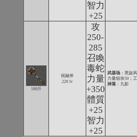
智力
+25
攻
250-
285
召喚
毒蛇
武器场
：黑旋风
祝融斧
力量
力量组块50；工
220 lv
掉落
：九影
+350
100斤
體質
+25
智力
+25