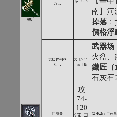
【華中
攻 66-99
79 lv
南】河
68斤
掉落
：
價格浮
武器场
火盆、
高級苔刑斧
攻 69-104
82 lv
满月舞
鐵匠（1
石灰石2
攻
74-
120
巨漢斧
武器场
：工作量
满月