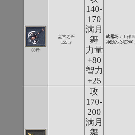
140-
170
满月
盘古之斧
武器场
：工作量
舞
神獸的心脏20
155 lv
力量
60斤
+80
智力
+25
攻
170-
200
满月
舞