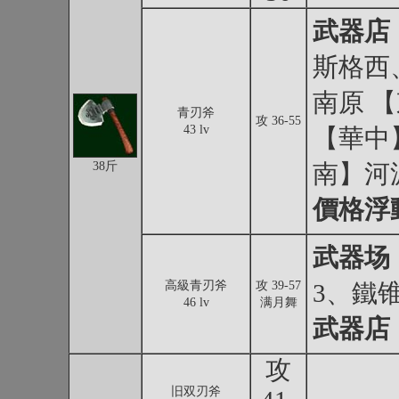
武器店
斯格西
南原 
青刃斧
攻 36-55
43 lv
【華中
38斤
南】河
價格浮
武器场
高級青刃斧
攻 39-57
3、鐵
46 lv
满月舞
武器店
攻
旧双刃斧