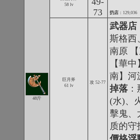
49-
58 lv
73
扔店
：129,036
武器店
斯格西
南原 
【華中
南】河
巨月斧
攻 52-77
61 lv
掉落
：
48斤
(水)
擊鬼、
质的守
價格浮