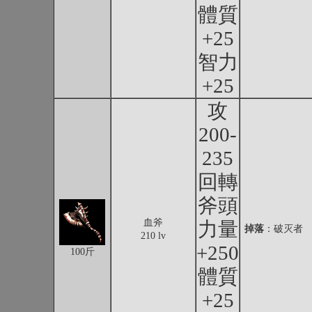
體質
+25
智力
+25
攻
200-
235
回轉
斧頭
血斧
力量
掉落
：破灭者
210 lv
+250
100斤
體質
+25