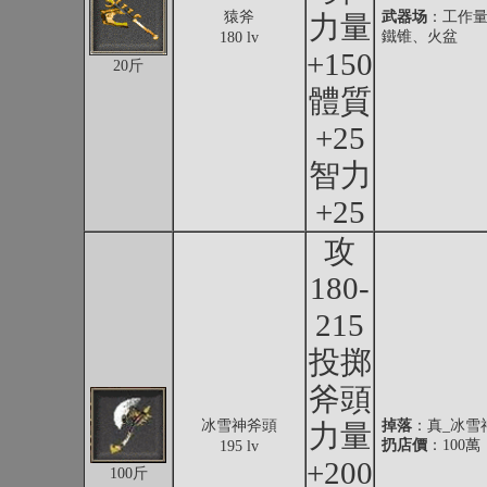
猿斧
武器场
：工作量
力量
鐵锥、火盆
180 lv
+150
20斤
體質
+25
智力
+25
攻
180-
215
投掷
斧頭
冰雪神斧頭
掉落
：真_冰雪
力量
扔店價
：100萬
195 lv
+200
100斤