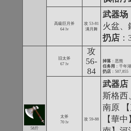
武器场
高級巨月斧
攻 53-81
火盆、
64 lv
满月舞
扔店
：3
攻
旧太斧
56-
掉落
：
恶熊
67 lv
任务用
：千年湖
84
扔店
：507,855
武器店
斯格西
南原 
太斧
【華中
攻 59-88
70 lv
58斤
南】河