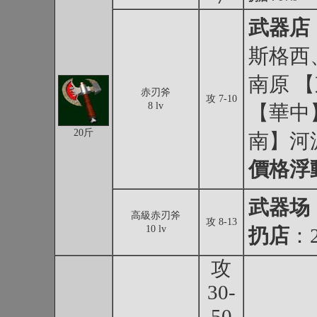
武器店
斯格西
南原 
赤刃斧
攻 7-10
8 lv
【華中
20斤
南】河
價格浮
武器场
高級赤刃斧
攻 8-13
10 lv
扔店
：2
攻
30-
50