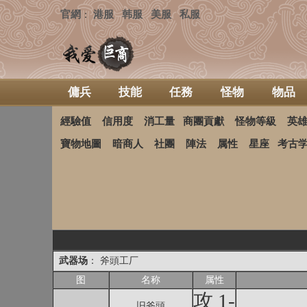
官網
港服
韩服
美服
私服
：
傭兵
技能
任務
怪物
物品
經驗值
信用度
消工量
商團貢獻
怪物等級
英
寶物地圖
暗商人
社團
陣法
属性
星座
考古
武器场
： 斧頭工厂
图
名称
属性
攻 1-
旧斧頭