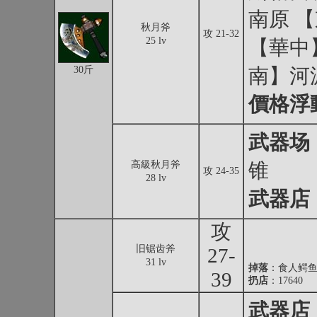
南原 
秋月斧
攻 21-32
25 lv
【華中
30斤
南】河
價格浮
武器场
高級秋月斧
锥
攻 24-35
28 lv
武器店
攻
旧锯齿斧
27-
31 lv
掉落
：
食人鳄
39
扔店
：17640
武器店