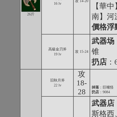
攻 14-20
16 lv
【華中
26斤
南】河
價格浮
武器场
高級金刃斧
锥
攻 15-24
19 lv
扔店
：6
攻
旧秋月斧
18-
22 lv
掉落
：
巨嘴怪
28
扔店
：9084
武器店
斯格西