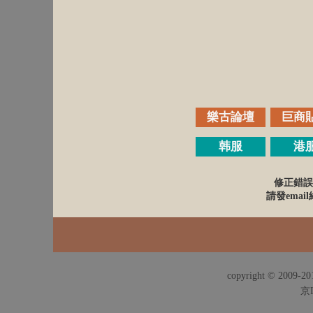
樂古論壇
巨商
韩服
港
修正錯誤
請發email給
copyright © 2009-201
京I