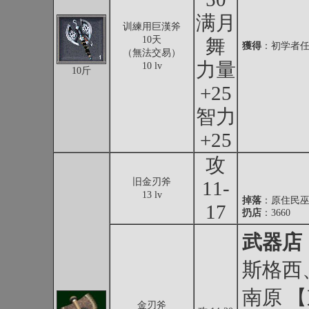
满月
训練用巨漢斧
10天
舞
獲得
：初学者任
（無法交易）
力量
10 lv
10斤
+25
智力
+25
攻
旧金刃斧
11-
13 lv
掉落
：
原住民
17
扔店
：3660
武器店
斯格西
南原 
金刃斧