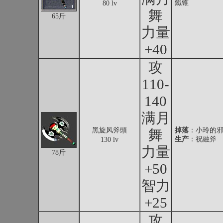
鐵锥
80 lv
舞
65斤
力量
+40
攻
110-
140
满月
黑旋风斧頭
掉落
：
小玲的
舞
生产
：祝融斧
130 lv
力量
78斤
+50
智力
+25
攻