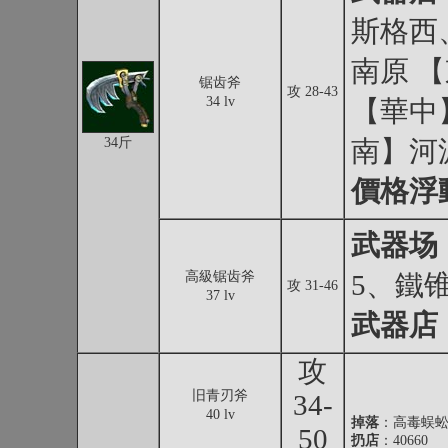
斯格西
南原 
锯齿斧
攻 28-43
34 lv
【華中
34斤
南】河
價格浮
武器场
高級锯齿斧
5、鐵
攻 31-46
37 lv
武器店
攻
旧青刃斧
34-
40 lv
掉落
：
高毒蜈
50
扔店
：40660