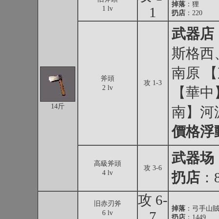
掉落
：
狸
1
1 lv
扔店
：220
武器店
斯格西
南原 
斧頭
攻 1-3
2 lv
【華中
14斤
南】河
價格浮
武器场
高級斧頭
攻 3-6
4 lv
扔店
：8
攻 6-
旧赤刃斧
掉落
：
弓手山
7
6 lv
扔店
：1449