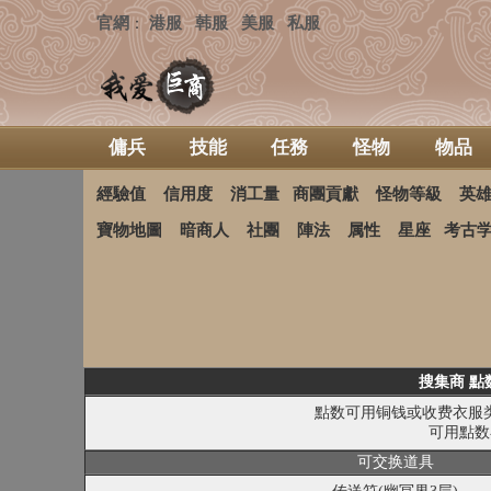
官網
港服
韩服
美服
私服
：
傭兵
技能
任務
怪物
物品
經驗值
信用度
消工量
商團貢獻
怪物等級
英
寶物地圖
暗商人
社團
陣法
属性
星座
考古
搜集商 點数
點数可用铜钱或收费衣服类
可用點数
可交换道具