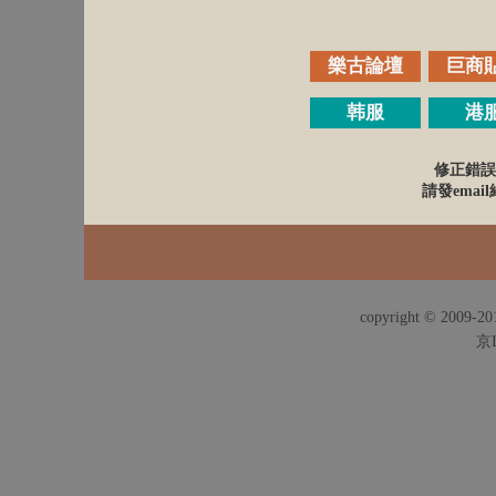
樂古論壇
巨商
韩服
港
修正錯誤
請發email給
copyright © 2009-201
京I