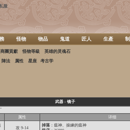
私服
務
怪物
物品
鬼道
匠人
生產
制
商團貢獻
怪物等級
英雄的灵魂石
陣法
属性
星座
考古学
武器 - 镜子
厂
属性
详细
镜
掉落
：
瘟神
、操練的瘟神
攻 9-14