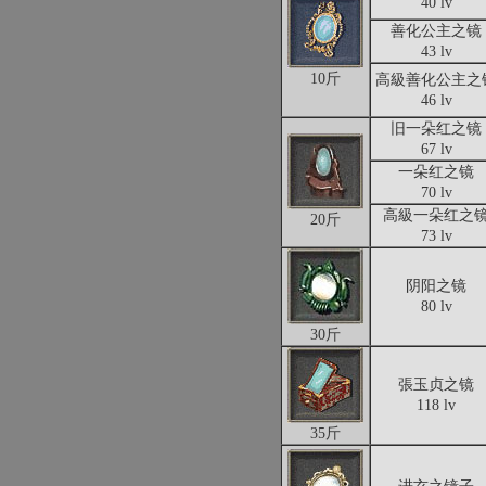
40 lv
善化公主之镜
43 lv
10斤
高級善化公主之
46 lv
旧一朵红之镜
67 lv
一朵红之镜
70 lv
高級一朵红之
20斤
73 lv
阴阳之镜
80 lv
30斤
張玉贞之镜
118 lv
35斤