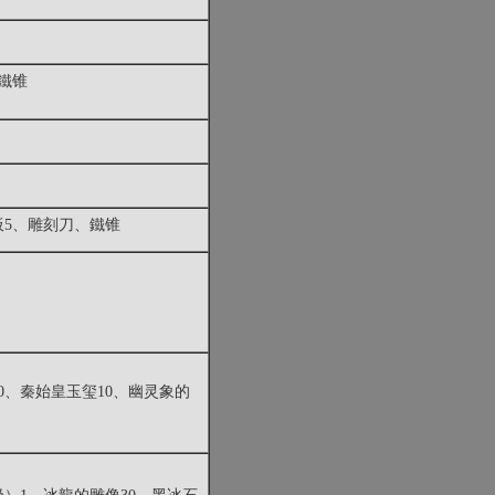
、鐵锥
木板5、雕刻刀、鐵锥
0、秦始皇玉玺10、幽灵象的