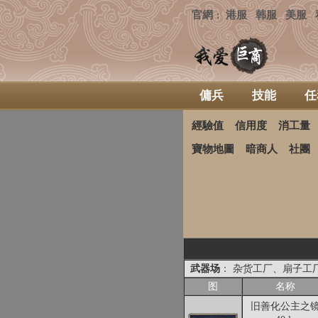
官網
港服
韩服
美服
：
傭兵
技能
任
經驗值
信用度
消工量
寶物地圖
暗商人
社團
武器场
： 杂货工厂、扇子工
图
名称
旧善化公主之