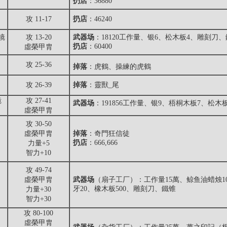
扔店
：36880
攻 11-17
扔店
：46240
镜
攻 13-20
武器场
：18120工作量、银6、松木板4、雕刻刀
扔店
：60400
虛榮甲胄
攻 25-36
掉落
：
虎鶴、操練的虎鶴
攻 26-39
掉落
：靈獸_尾
镜
攻 27-41
武器场
：191856工作量、银9、梧桐木板7、松
虛榮甲胄
攻 30-50
虛榮甲胄
掉落
：
奇門狂信徒
扔店
：666,666
力量+5
智力+10
攻 49-74
虛榮甲胄
武器场
（扇子工厂）：工作量15萬、鲸鱼油蜡烛1
牙20、橡木板500、雕刻刀、鐵锥
力量+30
智力+30
攻 80-100
虛榮甲胄