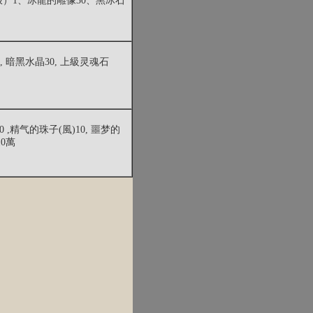
）1、冰龍的雕像30、黑冰石
, 暗黑水晶30, 上級灵魂石
 ,精气的珠子(風)10, 噩梦的
10萬