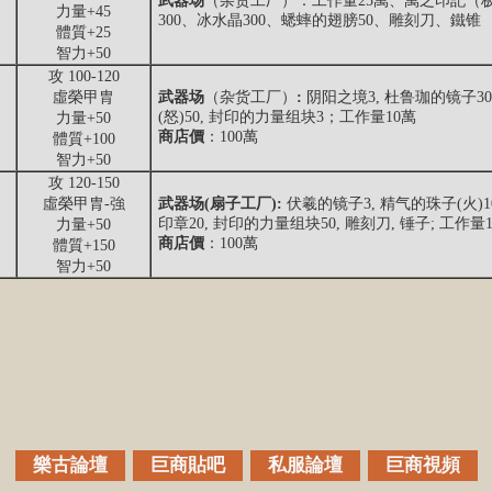
武器场
（杂货工厂）：工作量25萬、萬之印記（极
力量+45
300、冰水晶300、蟋蟀的翅膀50、雕刻刀、鐵锥
體質+25
智力+50
攻 100-120
虛榮甲胄
武器场
（杂货工厂）
:
阴阳之境3, 杜鲁珈的镜子30
(怒)50, 封印的力量组块3；工作量10萬
力量+50
商店價
：100萬
體質+100
智力+50
攻 120-150
虛榮甲胄-強
武器场(扇子工厂):
伏羲的镜子3, 精气的珠子(火)10
印章20, 封印的力量组块50, 雕刻刀, 锤子; 工作量
力量+50
商店價
：100萬
體質+150
智力+50
樂古論壇
巨商貼吧
私服論壇
巨商視頻