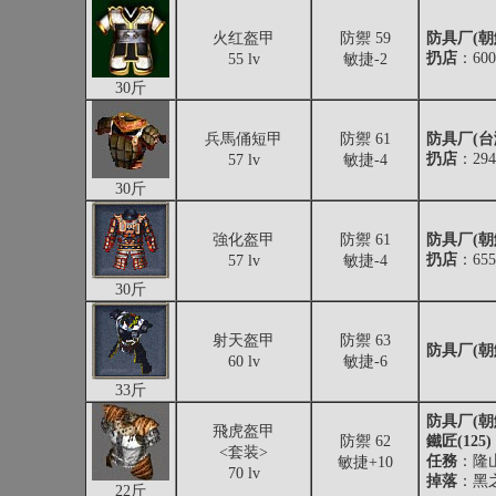
火红盔甲
防禦 59
防具厂(朝
扔店
：600
55 lv
敏捷-2
30斤
兵馬俑短甲
防禦 61
防具厂(台
扔店
：294
57 lv
敏捷-4
30斤
強化盔甲
防禦 61
防具厂(朝
扔店
：655
57 lv
敏捷-4
30斤
射天盔甲
防禦 63
防具厂(朝
60 lv
敏捷-6
33斤
防具厂(朝
飛虎盔甲
防禦 62
鐵匠(125)
<套装>
任務
：隆
敏捷+10
70 lv
掉落
：黑
22斤