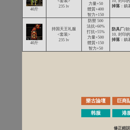
<套装>
10, 封印
力量+50
掉落
：鎮墓
235 lv
40斤
體質+400
智力+150
防禦 500
法抗+60%
持国天王礼服
防具厂
(
打抗+55%
<套装>
10, 封印
力量+500
掉落
：鎮墓
235 lv
40斤
體質+150
智力+50
樂古論壇
巨商
韩服
港
修正錯誤