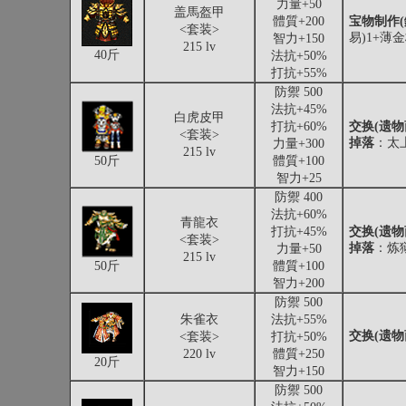
力量+50
盖馬盔甲
體質+200
宝物制作(
<套装>
易)1+薄
智力+150
215 lv
40斤
法抗+50%
打抗+55%
防禦 500
法抗+45%
白虎皮甲
打抗+60%
交换(遗物
<套装>
掉落
：太
力量+300
215 lv
50斤
體質+100
智力+25
防禦 400
法抗+60%
青龍衣
打抗+45%
交换(遗物
<套装>
掉落
：炼
力量+50
215 lv
50斤
體質+100
智力+200
防禦 500
朱雀衣
法抗+55%
交换(遗物
<套装>
打抗+50%
220 lv
體質+250
20斤
智力+150
防禦 500