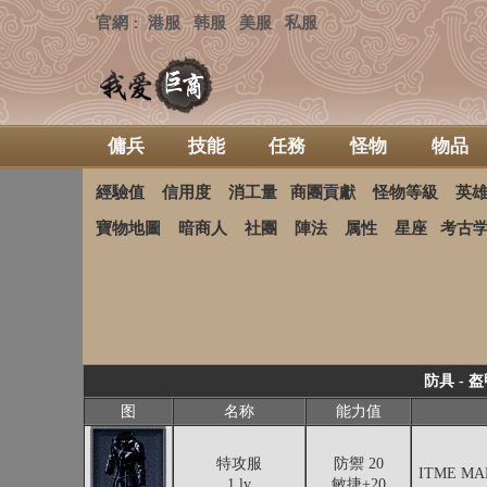
官網
港服
韩服
美服
私服
：
傭兵
技能
任務
怪物
物品
經驗值
信用度
消工量
商團貢獻
怪物等級
英
寶物地圖
暗商人
社團
陣法
属性
星座
考古
防具 -
图
名称
能力值
特攻服
防禦 20
ITME MA
1 lv
敏捷+20