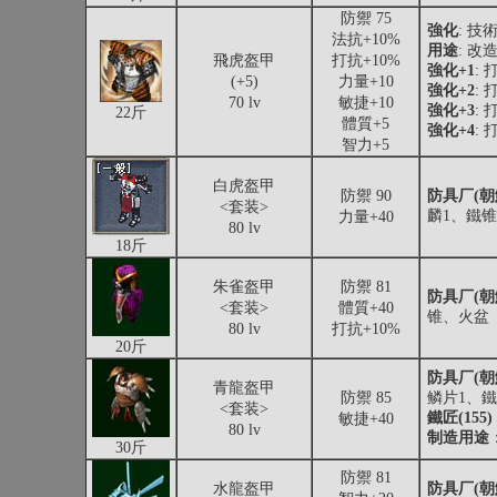
防禦 75
強化
: 技
法抗+10%
用途
: 
飛虎盔甲
打抗+10%
強化+1
: 
(+5)
力量+10
強化+2
: 
70 lv
敏捷+10
強化+3
: 
22斤
體質+5
強化+4
: 
智力+5
白虎盔甲
防禦 90
防具厂(朝
<套装>
麟1、鐵
力量+40
80 lv
18斤
朱雀盔甲
防禦 81
防具厂(朝
<套装>
體質+40
锥、火盆
80 lv
打抗+10%
20斤
防具厂(朝
青龍盔甲
防禦 85
鳞片1、
<套装>
鐵匠(155)
敏捷+40
80 lv
制造用途
30斤
防禦 81
水龍盔甲
防具厂(朝