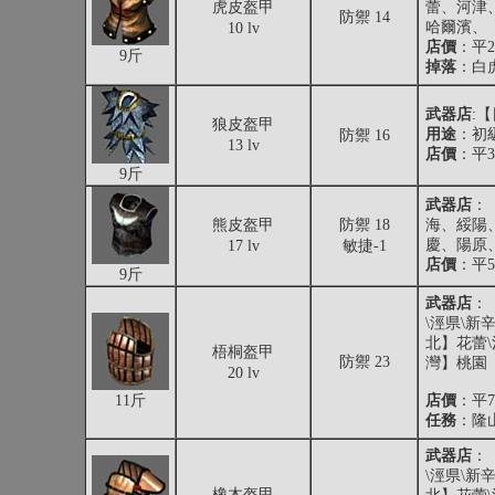
虎皮盔甲
蕾、河津
防禦 14
哈爾濱、
10 lv
店價
：平26
9斤
掉落
：
白
武器店
:
狼皮盔甲
用途
：初
防禦 16
13 lv
店價
：平36
9斤
武器店
：
熊皮盔甲
防禦 18
海、綏陽
慶、陽原
17 lv
敏捷-1
店價
：平53
9斤
武器店
：
\涇県\新
北】花蕾\
梧桐盔甲
防禦 23
灣】桃園
20 lv
11斤
店價
：平75
任務
：隆
武器店
：
\涇県\新
橡木盔甲