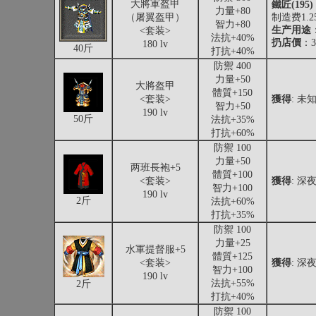
大將軍盔甲
鐵匠(195)
力量+80
（屠翼盔甲）
制造费1.2
智力+80
生产用途
<套装>
法抗+40%
扔店價
：3
180 lv
40斤
打抗+40%
防禦 400
力量+50
大將盔甲
體質+150
<套装>
獲得
: 未
智力+50
190 lv
50斤
法抗+35%
打抗+60%
防禦 100
力量+50
两班長袍+5
體質+100
<套装>
獲得
: 深
智力+100
190 lv
2斤
法抗+60%
打抗+35%
防禦 100
力量+25
水軍提督服+5
體質+125
<套装>
獲得
: 深
智力+100
190 lv
法抗+55%
2斤
打抗+40%
防禦 100