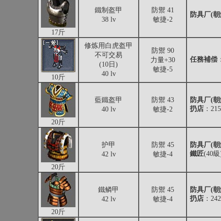
鐵制盔甲
防禦 41
防具厂(朝
38 lv
敏捷-2
17斤
修炼用白虎盔甲
防禦 90
不可交易
任務補偿
力量+30
(10日)
敏捷-5
40 lv
10斤
藍鐵盔甲
防禦 43
防具厂(朝
扔店
：215
40 lv
敏捷-2
20斤
护甲
防禦 45
防具厂(朝
鐵匠
(40
42 lv
敏捷-4
20斤
鐵鳞甲
防禦 45
防具厂(朝
扔店
：242
42 lv
敏捷-4
20斤