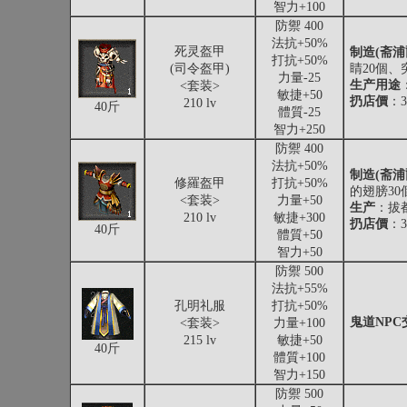
智力+100
防禦 400
法抗+50%
死灵盔甲
制造(斋
打抗+50%
(司令盔甲)
睛20個、
力量-25
生产用途
<套装>
敏捷+50
扔店價
：3
210 lv
40斤
體質-25
智力+250
防禦 400
法抗+50%
制造(斋浦
修羅盔甲
打抗+50%
的翅膀30
<套装>
力量+50
生产
：拔
210 lv
敏捷+300
扔店價
：3
40斤
體質+50
智力+50
防禦 500
法抗+55%
孔明礼服
打抗+50%
鬼道NPC
<套装>
力量+100
215 lv
敏捷+50
40斤
體質+100
智力+150
防禦 500