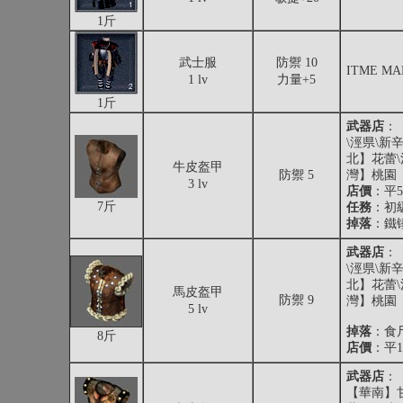
1斤
武士服
防禦 10
ITME MA
1 lv
力量+5
1斤
武器店
：
\涇県\新
北】花蕾\
牛皮盔甲
防禦 5
灣】桃園
3 lv
店價
：平55
7斤
任務
：初
掉落
：
鐵
武器店
：
\涇県\新
北】花蕾\
馬皮盔甲
防禦 9
灣】桃園
5 lv
掉落
：
食
8斤
店價
：平11
武器店
：
【華南】