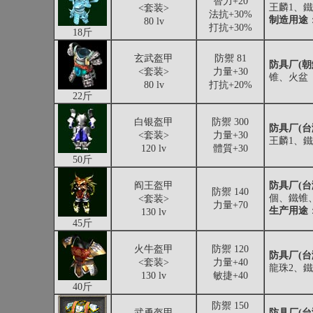
智力+20
王麟1、
<套装>
法抗+30%
制造用途
80 lv
打抗+30%
18斤
玄武盔甲
防禦 81
防具厂(朝
<套装>
力量+30
锥、火盆
80 lv
打抗+20%
22斤
白银盔甲
防禦 300
防具厂(台
<套装>
力量+30
王麟1、
120 lv
體質+30
50斤
阎王盔甲
防具厂(台
防禦 140
個、鐵锥
<套装>
力量+70
生产用途
130 lv
45斤
火牛盔甲
防禦 120
防具厂(台
<套装>
力量+40
龍珠2、
130 lv
敏捷+40
40斤
防禦 150
武勇盔甲
防具厂(台