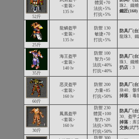
體質+70
珠2、鐵
<套装>
法抗+5%
鐵匠(160)
135 lv
打抗+5%
52斤
龍鳞盔甲
防禦 130
防具厂(台
<套装>
敏捷+70
龍珠3、
135 lv
打抗+5%
25斤
防禦 100
海王盔甲
防具厂(台
智力+50
珠3、鐵
<套装>
法抗+40%
扔店
：3
140 lv
打抗+40%
35斤
恶灵盔甲
防禦 200
防具厂(台
块40、骸
<套装>
力量+85
掉落
：毒
160 lv
打抗+50%
60斤
防禦 230
防具厂(
鳳凰盔甲
體質+100
30、盔甲
<套装>
智力+20
掉落
：库
160 lv
法抗+30%
交换
(武鬥
30斤
打抗+50%
防禦 300