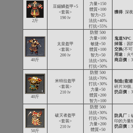
力量+150
豆錫鱗盔甲+5
體質+100
<套装>
獲得
: 深
智力+25
190 lv
2斤
法抗+40%
打抗+55%
防禦 500
力量+100
鬼道NPC
太皇盔甲
敏捷+50
掉落
：因
交换
(不可
<套装>
體質+100
用途
：火
200 lv
智力+50
40斤
商店價
：3
法抗+50%
打抗+50%
防禦 500
法抗+70%
米特拉盔甲
制造(斋浦
打抗+30%
<套装>
碎片30個
力量+50
扔店價
：3
210 lv
體質+200
40斤
智力+100
防禦 500
法抗+30%
破灭者盔甲
防具厂：
打抗+70%
<套装>
印的力量组
力量+200
扔店價
：3
210 lv
體質+50
50斤