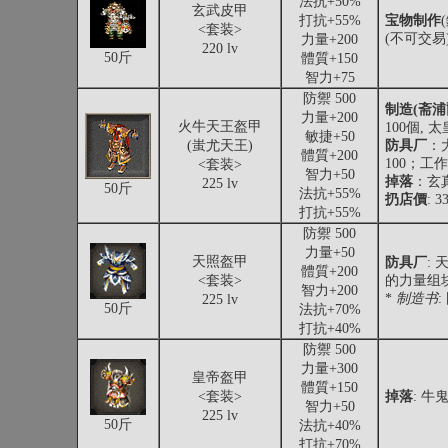
法抗+50%
玄武皮甲
打抗+55%
宝物制作
<套装>
(不可交易
力量+200
220 lv
50斤
體質+150
智力+75
防禦 500
制造(斋浦
力量+200
火牛天王盔甲
100個, 
敏捷+50
(蚩尤天王)
防具厂
：
體質+200
100；工
<套装>
智力+50
掉落
：玄
225 lv
50斤
法抗+55%
扔店價
: 3
打抗+55%
防禦 500
力量+50
天照盔甲
防具厂
:
體質+200
<套装>
的力量组块
智力+200
*
制造书
225 lv
50斤
法抗+70%
打抗+40%
防禦 500
力量+300
皇帝盔甲
體質+150
<套装>
掉落
: 牛
智力+50
225 lv
50斤
法抗+40%
打抗+70%