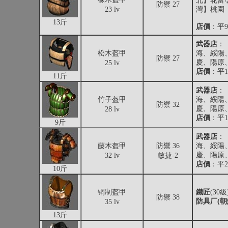
北】花蕾\
防禦 27
23 lv
灣】桃園
13斤
店價
：平98
武器店
：
松木盔甲
海、綏陽
防禦 27
慶、陽原
25 lv
店價
：平11
11斤
武器店
：
竹子盔甲
海、綏陽
防禦 32
慶、陽原
28 lv
店價
：平13
9斤
武器店
：
藤木盔甲
防禦 36
海、綏陽
慶、陽原
32 lv
敏捷-2
店價
：平20
10斤
铜制盔甲
鐵匠
(30
防禦 38
防具厂(朝
35 lv
13斤