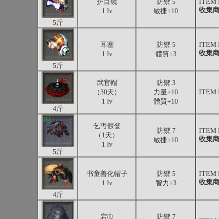
护目镜
防禦 5
ITEM
收集
1 lv
敏捷+10
5斤
耳塞
防禦 5
ITEM
收集
1 lv
體質+3
5斤
武官帽
防禦 3
（30天）
力量+10
ITEM
1 lv
體質+10
4斤
乞丐假發
防禦 7
ITEM
（1天）
收集
敏捷+10
1 lv
5斤
书童善化帽子
防禦 5
ITEM
收集
1 lv
智力+3
4斤
宕巾
防禦 7