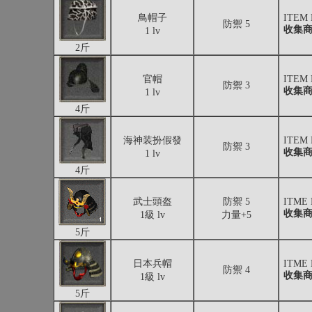
鳥帽子
ITEM
防禦 5
收集
1 lv
2斤
官帽
ITEM
防禦 3
收集
1 lv
4斤
海神装扮假發
ITEM
防禦 3
收集
1 lv
4斤
武士頭盔
防禦 5
ITME
收集
1級 lv
力量+5
5斤
日本兵帽
ITME
防禦 4
收集
1級 lv
5斤