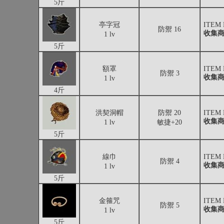
5斤
亭字冠
ITEM
防禦 16
收集
1 lv
5斤
額罩
ITEM
防禦 3
收集
1 lv
4斤
洪契洞帽
防禦 20
ITEM
收集
1 lv
敏捷+20
5斤
線巾
ITEM
防禦 4
收集
1 lv
5斤
金箍咒
ITEM
防禦 5
收集
1 lv
5斤