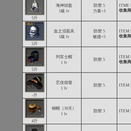
海神頭盔
防禦 5
ITME
收集
1級 lv
力量+3
5斤
血之泪面具
防禦 5
ITEM
收集
1級 lv
敏捷+5
5斤
判官士帽
ITEM
防禦 5
收集
1 lv
5斤
艺伎假發
防禦 5
ITEM
1 lv
-斤
铜帽（30天）
防禦 3
ITEM
1 lv
4斤