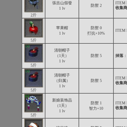
張吉山假發
ITEM
防禦 2
收集
1 lv
2斤
苹果帽
防禦 0
ITEM
1 lv
打抗+10%
5斤
清朝帽子
（1天）
防禦 5
掉落
1 lv
5斤
清朝帽子
ITEM
（归属）
防禦 5
收集
1 lv
5斤
新娘装饰品
防禦 1
ITEM
（1天）
收集
智力+10
1 lv
5斤