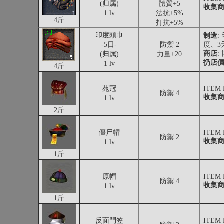
(归属)
體質+5
收集
1 lv
法抗+5%
4斤
打抗+5%
印度頭巾
制造
:
-5日-
防禦 2
度、3
商店
:
(归属)
力量+20
扔店
1 lv
4斤
苑冠
ITEM
防禦 4
收集
1 lv
2斤
僵尸帽
ITEM
防禦 2
收集
1 lv
1斤
原帽
ITEM
防禦 4
收集
1 lv
1斤
反面鬥笠
ITEM