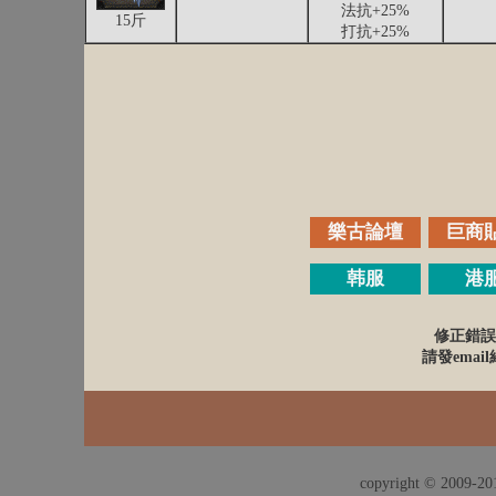
法抗+25%
15斤
打抗+25%
樂古論壇
巨商
韩服
港
修正錯誤
請發email給
copyright © 2009-201