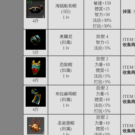
敏捷+150
海賊船長帽
體質+25
(3日)
掉落
:
智力+50
1 lv
法抗+30%
4斤
打抗+30%
奥爾尼
防禦 4
ITEM
(归属)
智力+5
收集
1 lv
法抗+5%
5斤
防禦 2
恐龍帽
力量+10
ITEM
(归属)
體質+5
收集
1 lv
法抗+5%
4斤
打抗+5%
防禦 2
布拉赫瑪帽
力量+5
ITEM
(归属)
體質+10
收集
1 lv
法抗+5%
4斤
打抗+5%
防禦 2
圣诞鹿帽
力量+10
ITEM
(归属)
體質+5
收集
1 lv
法抗+5%