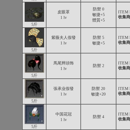
防禦 0
皮眼罩
ITEM
敏捷+5
收集
1 lv
體質+5
5斤
紫薇夫人假發
防禦 5
ITEM
收集
1 lv
敏捷+5
5斤
馬尾辫頭饰
ITEM
防禦 2
收集
1 lv
5斤
張承业假發
防禦 20
ITEM
收集
1 lv
敏捷+20
5斤
中国花冠
ITEM
防禦 4
收集
1 lv
5斤