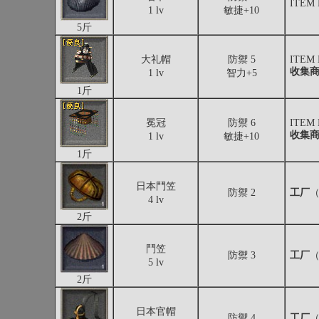
ITEM
1 lv
敏捷+10
5斤
大礼帽
防禦 5
ITEM
收集
1 lv
智力+5
1斤
冕冠
防禦 6
ITEM
收集
1 lv
敏捷+10
1斤
日本鬥笠
防禦 2
工厂
（
4 lv
2斤
鬥笠
防禦 3
工厂
（
5 lv
2斤
日本官帽
防禦 4
工厂
（