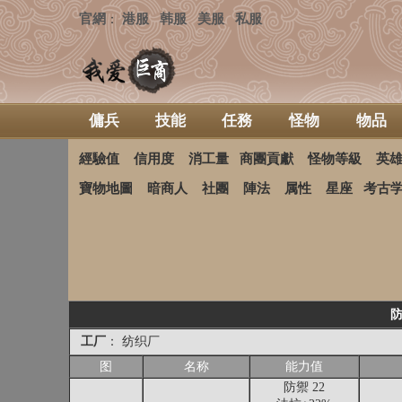
官網
港服
韩服
美服
私服
：
傭兵
技能
任務
怪物
物品
經驗值
信用度
消工量
商團貢獻
怪物等級
英
寶物地圖
暗商人
社團
陣法
属性
星座
考古
防
工厂
： 纺织厂
图
名称
能力值
防禦 22