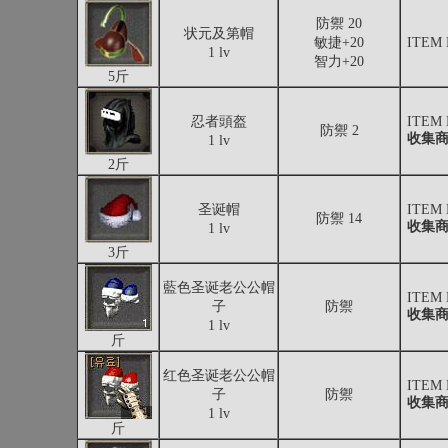
防禦 20
状元及第帽
敏捷+20
ITEM
1 lv
智力+20
5斤
忍者頭盔
ITEM
防禦 2
收集
1 lv
2斤
圣诞帽
ITEM
防禦 14
收集
1 lv
3斤
藍色圣诞老公公帽
ITEM
子
防禦
收集
1 lv
斤
红色圣诞老公公帽
ITEM
子
防禦
收集
1 lv
斤