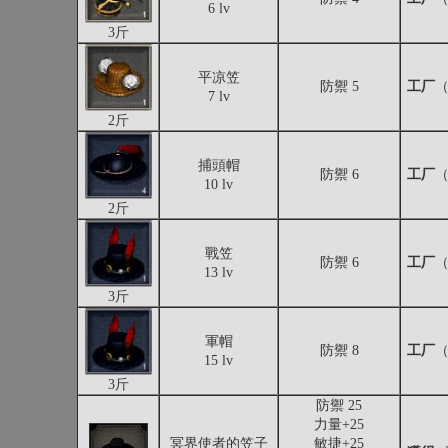
6 lv
3斤
平凉笠
防禦 5
工厂
（
7 lv
2斤
捕頭帽
防禦 6
工厂
（
10 lv
2斤
戰笠
防禦 6
工厂
（
13 lv
3斤
軍帽
防禦 8
工厂
（
15 lv
3斤
防禦 25
力量+25
冥界使者的笠子
敏捷+25