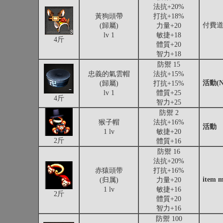
法抗+20%
黃狗頭帶
打抗+18%
付費
(歸屬)
力量+20
lv 1
敏捷+18
4斤
體質+20
智力+18
防禦 15
忠義的氣雲帽
法抗+15%
活動(
(歸屬)
打抗+15%
lv 1
體質+25
4斤
智力+25
防禦 2
猴子帽
法抗+16%
活動
1 lv
敏捷+20
2斤
體質+16
防禦 16
法抗+20%
赤猿頭带
打抗+16%
item m
(归属)
力量+20
1 lv
敏捷+16
2斤
體質+20
智力+16
防禦 100