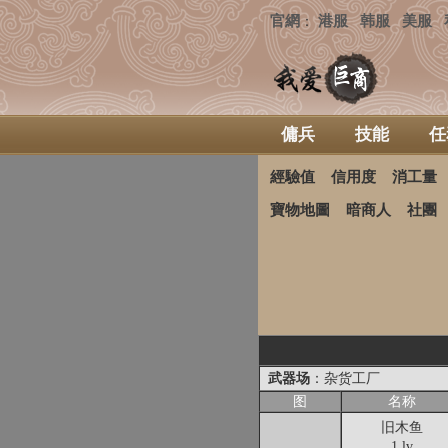
官網
港服
韩服
美服
：
傭兵
技能
任
經驗值
信用度
消工量
寶物地圖
暗商人
社團
武器场
：杂货工厂
图
名称
旧木鱼
1 lv