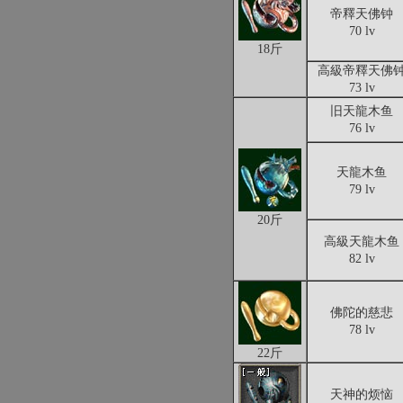
帝釋天佛钟
70 lv
18斤
高級帝釋天佛
73 lv
旧天龍木鱼
76 lv
天龍木鱼
79 lv
20斤
高級天龍木鱼
82 lv
佛陀的慈悲
78 lv
22斤
天神的烦恼