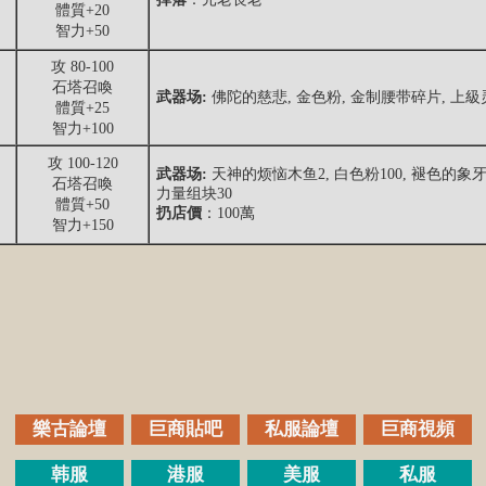
體質+20
智力+50
攻 80-100
石塔召喚
武器场:
佛陀的慈悲, 金色粉, 金制腰带碎片, 上級
體質+25
智力+100
攻 100-120
武器场:
天神的烦恼木鱼2, 白色粉100, 褪色的象牙3
石塔召喚
力量组块30
體質+50
扔店價
：100萬
智力+150
樂古論壇
巨商貼吧
私服論壇
巨商視頻
韩服
港服
美服
私服