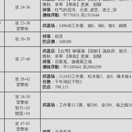
獲秋、阜寧 【華南】恵東、韶關
攻 24-36
掉落
：狂气的混沌、元老_虚堂、道士_深
價格浮動
：平776931 高1351644
钟
攻 25-38
武器场
：149648工作量、鐵6、铜6、银8、鐵锥
雷擊術
掉落
：
怨灵
攻 26-39
扔店價
：568588
武器店
:【台灣】哆囉滿 【朝鮮】議政府、順天、
獲秋、阜寧 【華南】恵東、韶關
攻 27-40
掉落
：百眼鬼、迦楼羅之魂
價格浮動
：平1189441 高2069299
武器场
：212435工作量、松木板5、金8、橡木板
攻 28-42
任務
：千年湖妃下郎2
雷擊術
扔店
：708,115
攻 34-50
雷擊術
武器场
：工作量12.5萬、银500、金500、魂之鐵
智力+20
體質+10
攻 47-65
雷擊術
掉落
：
元老長老