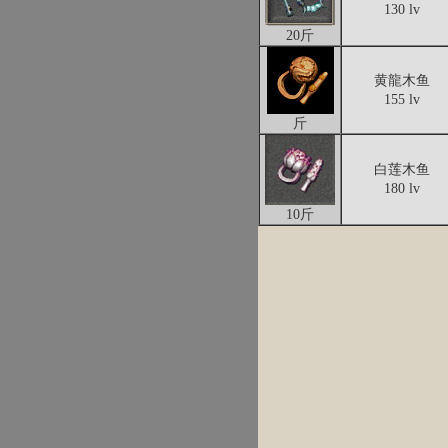
130 lv
20斤
黄龍木鱼
155 lv
斤
白莲木鱼
180 lv
10斤