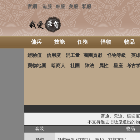
官網
港服
韩服
美服
私服
：
傭兵
技能
任務
怪物
物品
經驗值
信用度
消工量
商團貢獻
怪物等級
英
寶物地圖
暗商人
社團
陣法
属性
星座
考古
普通、鬼道、镶嵌宝
不支持過去旧版鬼道出的物
套装
物品
飛虎
飛虎頭盔 (防御25、敏10、打抗20%)