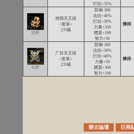
打抗+35%
防御 300
法抗+40%
持国天王頭
打抗+30%
<套装>
獲得
:
力量+350
235級
15斤
體質+100
智力+50
防御 300
法抗+30%
广目天王頭
打抗+40%
<套装>
獲得
:
力量+50
235級
15斤
體質+300
智力+100
樂古論壇
巨商