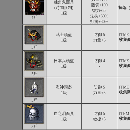
独角鬼面具
體質+100
(時間限制)
掉落
:
智力+25
1级
法抗+30%
4斤
打抗+30%
武士頭盔
防御 5
ITME
收集
1級
力量+5
5斤
日本兵頭盔
防御 4
ITME
收集
1級
-
5斤
海神頭盔
防御 5
ITME
收集
1級
力量+3
5斤
血之泪面具
防御 5
ITEM
收集
1級
敏捷+5
5斤