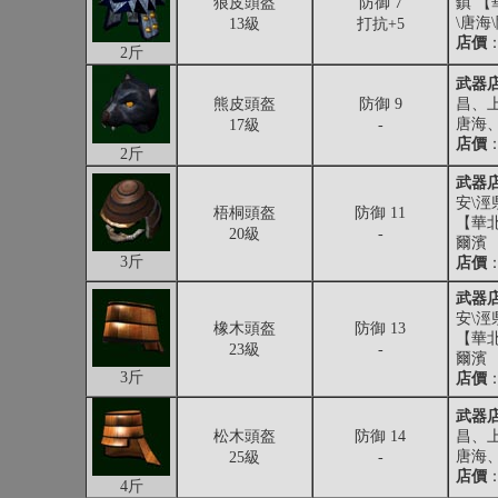
狼皮頭盔
防御 7
鎮 【
\唐海
13級
打抗+5
店價
：
2斤
武器
熊皮頭盔
防御 9
昌、
唐海
17級
-
店價
：
2斤
武器
安\涇
梧桐頭盔
防御 11
【華北
20級
-
爾濱
3斤
店價
：
武器
安\涇
橡木頭盔
防御 13
【華北
23級
-
爾濱
3斤
店價
：
武器
松木頭盔
防御 14
昌、
唐海
25級
-
店價
：
4斤