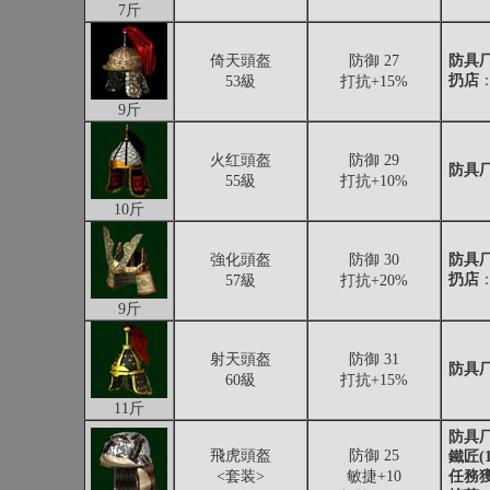
7斤
倚天頭盔
防御 27
防具厂
扔店
：
53級
打抗+15%
9斤
火红頭盔
防御 29
防具厂
55級
打抗+10%
10斤
強化頭盔
防御 30
防具厂
扔店
：
57級
打抗+20%
9斤
射天頭盔
防御 31
防具厂
60級
打抗+15%
11斤
防具厂
飛虎頭盔
防御 25
鐵匠(1
<套装>
敏捷+10
任務