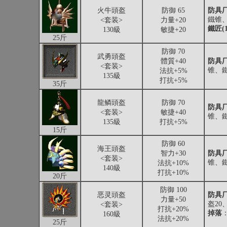
火牛頭盔
防御 65
防具厂
鐵锥
<套装>
力量+20
鐵匠(1
130級
敏捷+20
25斤
防御 70
武勇頭盔
體質+40
防具厂
<套装>
锥、
法抗+5%
135級
打抗+5%
35斤
龍鳞頭盔
防御 70
防具厂
<套装>
敏捷+40
锥、
135級
打抗+5%
15斤
防御 60
海王頭盔
智力+30
防具厂
<套装>
锥、
法抗+10%
140級
打抗+10%
20斤
防御 100
恶灵頭盔
防具厂
力量+50
盔20
<套装>
打抗+20%
掉落
160級
法抗+20%
25斤