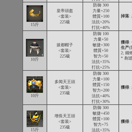
防御 300
皇帝頭盔
力量+250
掉落
:
<套装>
體質+100
225級
法抗+20%
15斤
打抗+40%
防御 100
力量+50
獲得
:
拔都帽子
敏捷+300
生产
<套装>
體質+50
2; 
225級
智力+50
*
制
10斤
法抗+35%
打抗+25%
防御 300
力量+100
多闻天王頭
體質+150
<套装>
獲得
:
智力+200
235級
10斤
法抗+40%
打抗+30%
防御 300
敏捷+450
增長天王頭
體質+100
<套装>
獲得
:
智力+75
235級
15斤
法抗+35%