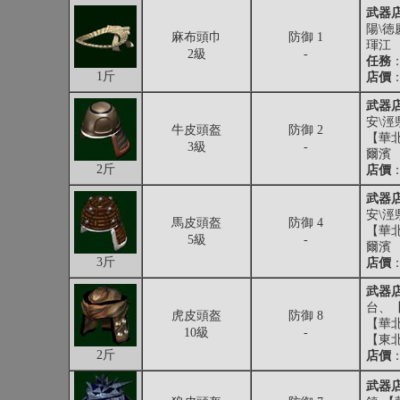
武器
陽\徳
麻布頭巾
防御 1
琿江
2級
-
任務
1斤
店價
：
武器
安\涇
牛皮頭盔
防御 2
【華北
3級
-
爾濱
2斤
店價
：
武器
安\涇
馬皮頭盔
防御 4
【華北
5級
-
爾濱
3斤
店價
：
武器
台、
虎皮頭盔
防御 8
【華
10級
-
【東
2斤
店價
：
武器