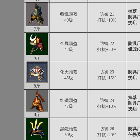
掉落
藍鐵頭盔
防御 21
防具厂
40級
打抗+10%
扔店
：
7斤
金属頭盔
防御 22
防具厂
鐵匠(6
42級
打抗+20%
5斤
化天頭盔
防御 23
防具厂
扔店
：
45級
打抗+15%
8斤
掉落
红鐵頭盔
防御 24
防具厂
47級
打抗+10%
扔店
：
8斤
黑鐵頭盔
防御 26
防具厂
任務
50級
打抗+20%