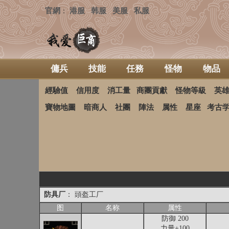
官網
港服
韩服
美服
私服
：
傭兵
技能
任務
怪物
物品
經驗值
信用度
消工量
商團貢獻
怪物等級
英
寶物地圖
暗商人
社團
陣法
属性
星座
考古
防具厂
： 頭盔工厂
图
名称
属性
防御 200
力量+100