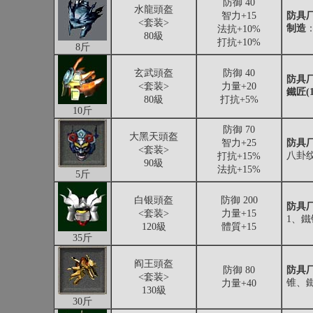
防御 40
水龍頭盔
智力+15
防具厂
<套装>
制造
法抗+10%
80級
打抗+10%
8斤
玄武頭盔
防御 40
防具厂
<套装>
力量+20
鐵匠(1
80級
打抗+5%
10斤
防御 70
大黑天頭盔
智力+25
防具厂
<套装>
八卦纹
打抗+15%
90級
法抗+15%
5斤
白银頭盔
防御 200
防具厂
<套装>
力量+15
1、
120級
體質+15
35斤
阎王頭盔
防御 80
防具厂
<套装>
锥、
力量+40
130級
30斤