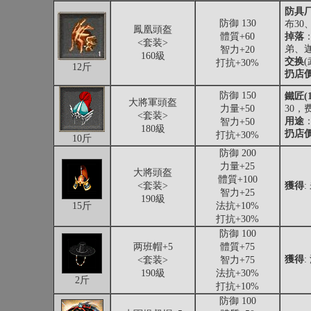
防具厂
防御 130
布30
鳳凰頭盔
體質+60
掉落
<套装>
弟、
智力+20
160級
交换
打抗+30%
12斤
扔店
防御 150
鐵匠(1
大將軍頭盔
力量+50
30，费
<套装>
用途
智力+50
180級
扔店
打抗+30%
10斤
防御 200
力量+25
大將頭盔
體質+100
<套装>
獲得
:
智力+25
190級
15斤
法抗+10%
打抗+30%
防御 100
两班帽+5
體質+75
獲得
<套装>
智力+75
190級
法抗+30%
2斤
打抗+10%
防御 100