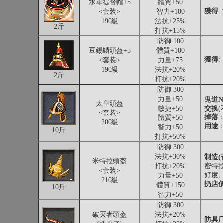
水軍提督帽+5
體質+50
獲得
<套装>
智力+100
190級
法抗+25%
2斤
打抗+15%
防御 100
豆錫鱗頭盔+5
體質+100
獲得
<套装>
力量+75
190級
法抗+20%
2斤
打抗+20%
防御 300
力量+50
鬼道N
太皇頭盔
敏捷+50
交换
<套装>
掉落
體質+50
200級
用途
智力+50
10斤
打抗+50%
防御 300
法抗+30%
制造(
米特拉頭盔
打抗+20%
密特拉
<套装>
好度、
力量+50
210級
扔店
體質+150
10斤
智力+50
防御 300
破灭者頭盔
法抗+20%
防具