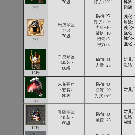
掉落
70級
打抗+20%
8斤
扔店
：
防御 25
強化
:
打抗+20%
用途
飛虎頭盔
力量+10
強化+
(+5)
強化+
敏捷+10
70級
強化+
8斤
體質+5
強化+
智力+5
白虎頭盔
防御 40
防具厂
<套装>
鐵钻
力量+25
80級
13斤
朱雀頭盔
防御 40
防具厂
<套装>
體質+20
80級
打抗+5%
8斤
青龍頭盔
防具厂
防御 40
鐵钻
<套装>
敏捷+25
制造
80級
12斤