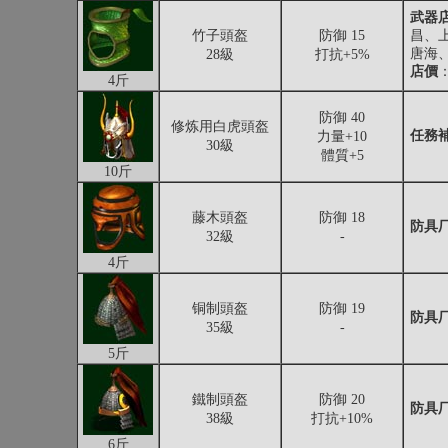
武器
竹子頭盔
防御 15
昌、
唐海
28級
打抗+5%
店價
：
4斤
防御 40
修炼用白虎頭盔
任務
力量+10
30級
體質+5
10斤
藤木頭盔
防御 18
防具厂
32級
-
4斤
铜制頭盔
防御 19
防具厂
35級
-
5斤
鐵制頭盔
防御 20
防具厂
38級
打抗+10%
6斤