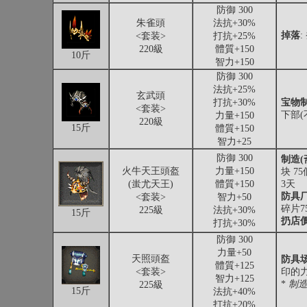
防御 300
朱雀頭
法抗+30%
掉落
<套装>
打抗+25%
220級
體質+150
10斤
智力+150
防御 300
法抗+25%
玄武頭
打抗+30%
宝物
<套装>
下部(
力量+150
220級
15斤
體質+150
智力+25
防御 300
制造(
火牛天王頭盔
力量+150
块 7
(蚩尤天王)
體質+150
3天
防具
<套装>
智力+50
碎片7
225級
法抗+30%
15斤
扔店
打抗+30%
防御 300
力量+50
天照頭盔
防具
體質+125
<套装>
印的力
智力+125
*
制
225級
15斤
法抗+40%
打抗+20%