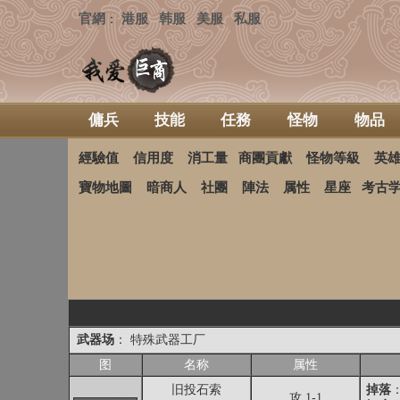
官網
港服
韩服
美服
私服
：
傭兵
技能
任務
怪物
物品
經驗值
信用度
消工量
商團貢獻
怪物等級
英
寶物地圖
暗商人
社團
陣法
属性
星座
考古
武器场
： 特殊武器工厂
图
名称
属性
旧投石索
掉落
攻 1-1