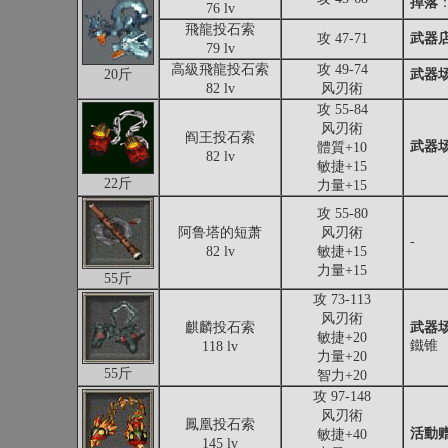
掉落
76 lv
飛龍投石索
攻 47-71
武器
79 lv
高級飛龍投石索
攻 49-74
20斤
武器
82 lv
风刃術
攻 55-84
风刃術
阎王投石索
武器
體質+10
82 lv
敏捷+15
22斤
力量+15
攻 55-80
阿鲁塔的短萧
风刃術
-
82 lv
敏捷+15
力量+15
55斤
攻 73-113
风刃術
麒麟投石索
武器
敏捷+20
鐵锥
118 lv
力量+20
55斤
智力+20
攻 97-148
风刃術
鳳凰投石索
活動
敏捷+40
145 lv