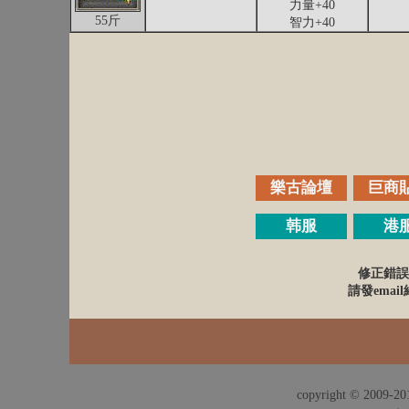
力量+40
55斤
智力+40
樂古論壇
巨商
韩服
港
修正錯誤
請發email給
copyright © 2009-201