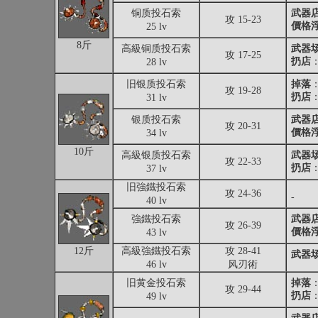
铜质投石索
武器
攻 15-23
價格
25 lv
8斤
高級铜质投石索
武器
攻 17-25
扔店
：
28 lv
旧银质投石索
掉落
攻 19-28
扔店
：
31 lv
银质投石索
武器
攻 20-31
價格
34 lv
10斤
高級银质投石索
武器
攻 22-33
扔店
：
37 lv
旧強鐵投石索
攻 24-36
-
40 lv
強鐵投石索
武器
攻 26-39
價格
43 lv
12斤
高級強鐵投石索
攻 28-41
武器
46 lv
风刃術
旧黄金投石索
掉落
攻 29-44
扔店
：
49 lv