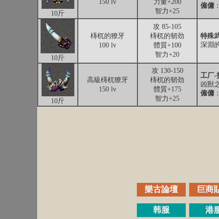
150 lv
力量+200
僱傭
智力+25
10斤
攻 85-105
梼杌的獠牙
梼杌的韧劲
特殊武
深淵的
100 lv
體質+100
智力+20
10斤
攻 130-150
工厂-
高級梼杌獠牙
梼杌的韧劲
凶獸之
150 lv
體質+175
僱傭
智力+25
10斤
樂古論壇
巨商
韩服
港