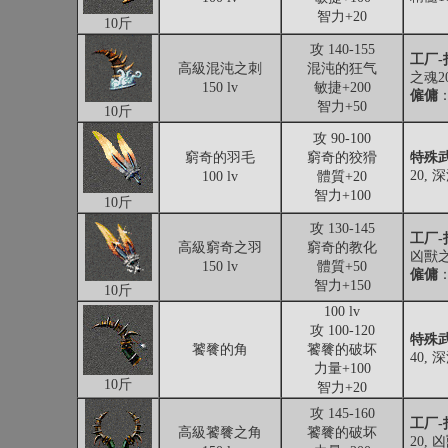
智力+20
10斤
攻 140-155
工厂-
高級混沌之刺
混沌的狂气
之魂2
150 lv
敏捷+200
僱傭
智力+50
10斤
攻 90-100
窮奇的羽毛
窮奇的狡猾
特殊武
20,
100 lv
體質+20
智力+100
10斤
攻 130-145
工厂-
高級窮奇之羽
窮奇的教化
凶獸之
150 lv
體質+50
僱傭
智力+150
10斤
100 lv
攻 100-120
特殊武
饕餮的角
饕餮的破坏
40,
力量+100
10斤
智力+20
攻 145-160
工厂-
高級饕餮之角
饕餮的破坏
20, 