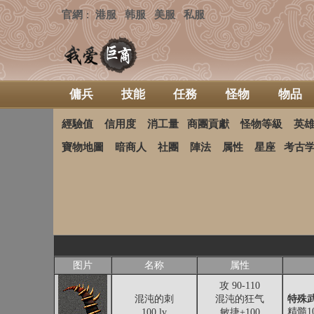
官網
港服
韩服
美服
私服
：
傭兵
技能
任務
怪物
物品
經驗值
信用度
消工量
商團貢獻
怪物等級
英
寶物地圖
暗商人
社團
陣法
属性
星座
考古
图片
名称
属性
攻 90-110
混沌的刺
混沌的狂气
特殊武
精髓1
100 lv
敏捷+100