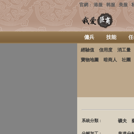
官網
港服
韩服
美服
：
傭兵
技能
任
經驗值
信用度
消工量
寶物地圖
暗商人
社團
系統分類 :
礦夫
分解加工 :
鬼道分