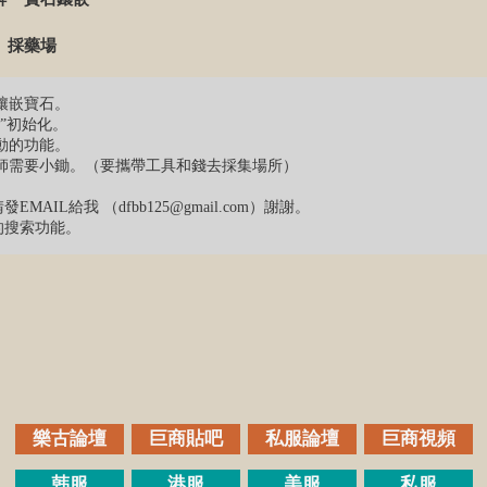
採藥場
法鑲嵌寶石。
”初始化。
移動的功能。
藥師需要小鋤。（要攜帶工具和錢去採集場所）
AIL給我 （dfbb125@gmail.com）謝謝。
的搜索功能。
樂古論壇
巨商貼吧
私服論壇
巨商視頻
韩服
港服
美服
私服