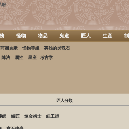
私服
務
怪物
物品
鬼道
匠人
生產
制
商團貢獻
怪物等級
英雄的灵魂石
陣法
属性
星座
考古学
-------------- 匠人分類 --------------
藥師
鐵匠
煉金術士
細工師
解
寶石鑲嵌