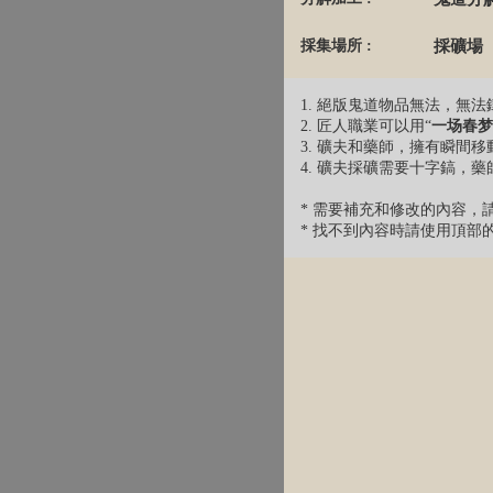
採集場所 :
採礦場
1. 絕版鬼道物品無法，無
2. 匠人職業可以用“
一场春梦
3. 礦夫和藥師，擁有瞬間
4. 礦夫採礦需要十字鎬，
* 需要補充和修改的內容，請發EM
* 找不到內容時請使用頂部