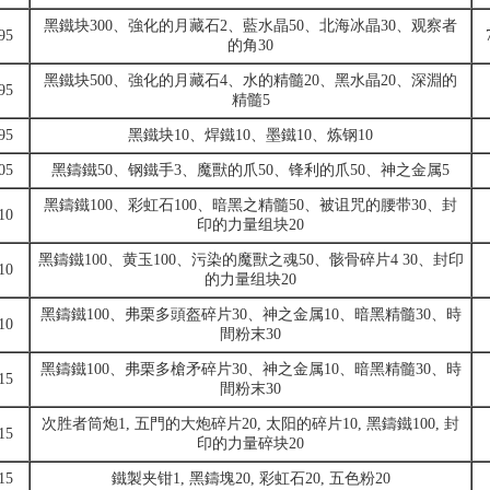
黑鐵块300、強化的月藏石2、藍水晶50、北海冰晶30、观察者
95
的角30
黑鐵块500、強化的月藏石4、水的精髓20、黑水晶20、深淵的
95
精髓5
95
黑鐵块10、焊鐵10、墨鐵10、炼钢10
05
黑鑄鐵50、钢鐵手3、魔獸的爪50、锋利的爪50、神之金属5
黑鑄鐵100、彩虹石100、暗黑之精髓50、被诅咒的腰带30、封
10
印的力量组块20
黑鑄鐵100、黄玉100、污染的魔獸之魂50、骸骨碎片4 30、封印
10
的力量组块20
黑鑄鐵100、弗栗多頭盔碎片30、神之金属10、暗黑精髓30、時
10
間粉末30
黑鑄鐵100、弗栗多槍矛碎片30、神之金属10、暗黑精髓30、時
15
間粉末30
次胜者筒炮1, 五門的大炮碎片20, 太阳的碎片10, 黑鑄鐵100, 封
15
印的力量碎块20
15
鐵製夹钳1, 黑鑄塊20, 彩虹石20, 五色粉20