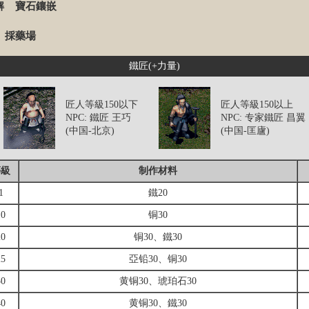
解
寶石鑲嵌
採藥場
鐵匠(+力量)
匠人等級150以下
匠人等級150以上
NPC: 鐵匠 王巧
NPC: 专家鐵匠 昌翼
(中国-北京)
(中国-匡廬)
等級
制作材料
1
鐵20
10
铜30
20
铜30、鐵30
25
亞铅30、铜30
30
黄铜30、琥珀石30
40
黄铜30、鐵30