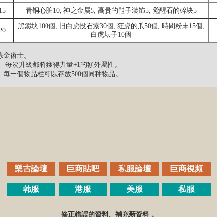
15
青铜心脏10, 神之金属5, 高贵的鞋子装饰5, 觉醒石的碎块5
黑鐵块100個, 旧白虎投石索30個, 狂虎的爪50個, 時間粉末15個,
20
白虎坛子10個
炼金術士。
， 每次升級都將獲得力量+1的額外屬性。
，每一個物品栏可以存放500個同种物品。
樂古論壇
巨商貼吧
私服論壇
巨商視頻
韩服
港服
美服
私服
修正錯誤的資料、補充新資料，