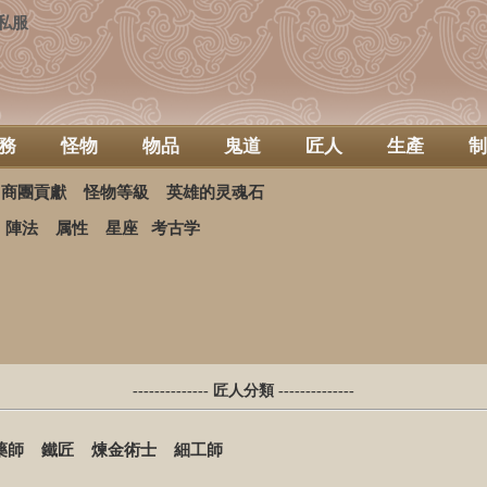
私服
務
怪物
物品
鬼道
匠人
生產
制
商團貢獻
怪物等級
英雄的灵魂石
陣法
属性
星座
考古学
-------------- 匠人分類 --------------
藥師
鐵匠
煉金術士
細工師