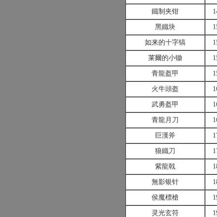
鐵制夹钳
1
黑鐵块
1
如来的十字镐
1
莱爾的小锄
1
青龍盔甲
1
火牛頭盔
1
武勇盔甲
1
青龍月刀
1
巨漢斧
1
狼鐵刀
1
紫龍戟
1
無影银针
1
侯魔標槍
1
灵光玄符
1