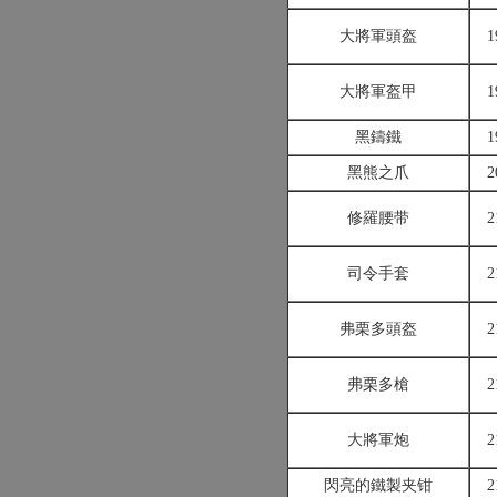
大將軍頭盔
1
大將軍盔甲
1
黑鑄鐵
1
黑熊之爪
2
修羅腰带
2
司令手套
2
弗栗多頭盔
2
弗栗多槍
2
大將軍炮
2
閃亮的鐵製夹钳
2