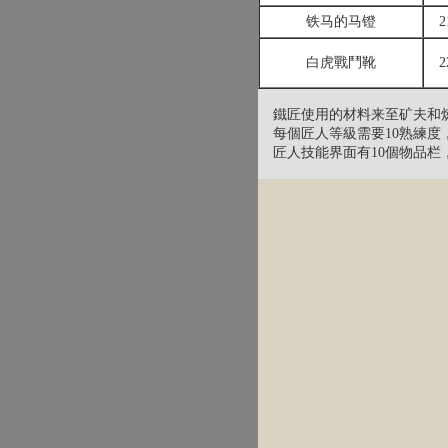
铁马的马镫
2
白虎戰鬥靴
2
鐵匠使用的材料来至矿夫和
每個匠人等級需要10熟練度
匠人技能界面有10個物品栏