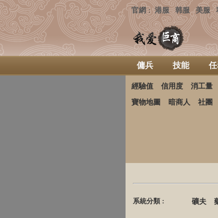
官網
港服
韩服
美服
：
傭兵
技能
任
經驗值
信用度
消工量
寶物地圖
暗商人
社團
系統分類 :
礦夫