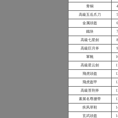
青铜
高級五岳爪刀
金属頭盔
鐵块
高級七星劍
高級巨月斧
軍靴
1
高級星云劍
1
飛虎頭盔
1
飛虎盔甲
1
高級苔刑斧
1
素展名尊腰带
1
疾风草鞋
1
玄武頭盔
1