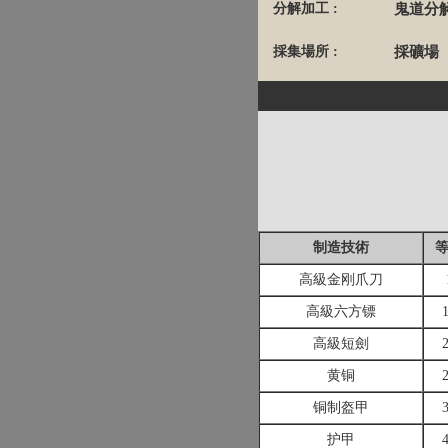
分解加工 :
鬼道分
採集場所 :
採礦場
制造技術
高級金刚爪刀
高級六方镖
高級短劍
黄铜
铜制盔甲
护甲