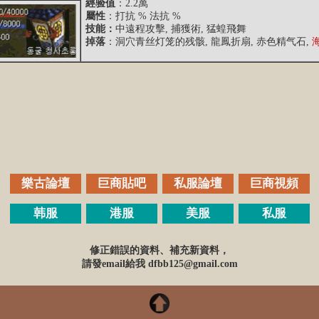
經验值
：2.2萬
屬性
：打抗 % 法抗 %
技能：
中遠程攻擊, 捕獲術, 猛蝗飛舞
掉落
：洞穴青丝灯笼的残骸, 龍鳳折扇, 赤色精气石,
樂古論壇
巨商貼吧
私服論壇
巨商視頻
韩服
港服
美服
私服
修正錯誤的資料、補充新資料，
請發email給我 dfbb125@gmail.com