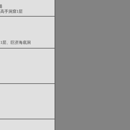
髓
高手洞窟1层
1层、巨济海底洞