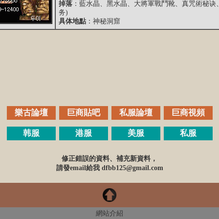
掉落
：藍水晶、黑水晶、大將軍戰鬥靴、真咒術秘诀
务)
具体地點
：神秘洞窟
樂古論壇
巨商貼吧
私服論壇
巨商視頻
韩服
港服
美服
私服
修正錯誤的資料、補充新資料，
請發email給我 dfbb125@gmail.com
網站介紹