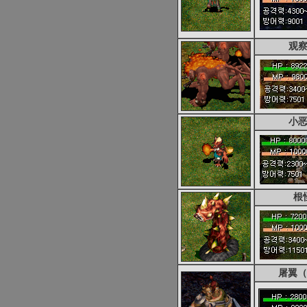
观察
小恶
根
屠翼（