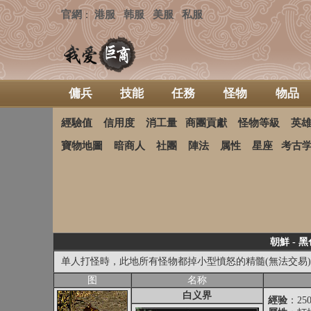
官網
港服
韩服
美服
私服
：
傭兵
技能
任務
怪物
物品
經驗值
信用度
消工量
商團貢獻
怪物等級
英
寶物地圖
暗商人
社團
陣法
属性
星座
考古
朝鮮 - 
单人打怪時，此地所有怪物都掉小型憤怒的精髓(無法交易)
图
名称
白义界
經验
：25