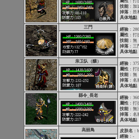
屬性
：打抗
技能
：加
掉落
：
胜
具体地點
三門
經验
：28
屬性
：打抗
技能
：無
掉落
：
三
具体地點
亲卫队（釀）
經验
：37
屬性
：打抗
技能
：無
掉落
：
名
具体地點
縣令_長老
經验
：36
屬性
：打抗
技能
：無
掉落
：
名
具体地點
高丽鳥
皮肤名
：bi
經验
：-