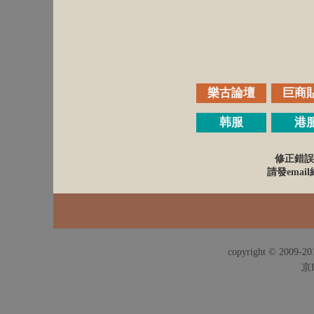
樂古論壇
巨商
韩服
港
修正錯誤
請發email給
copyright © 2009-201
京I