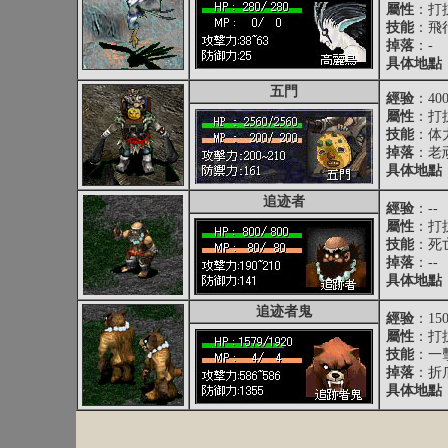
屬性
：打抗
技能
：飛
掉落
：-
具体地點
五門
經验
：40
屬性
：打抗
技能
：体
掉落
：
老
具体地點
追迹者
經验
：--
屬性
：打抗
技能
：死
掉落
：--
具体地點
追迹者鬼
經验
：150
屬性
：打抗
技能
：一
掉落
：
折
具体地點