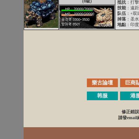
(8級)
抵抗
：打擊抵
技能
：遠距
队伍
：+双
掉落
：圣水
地點
：印度
樂古論壇
巨商
韩服
港
修正錯誤
請發email給