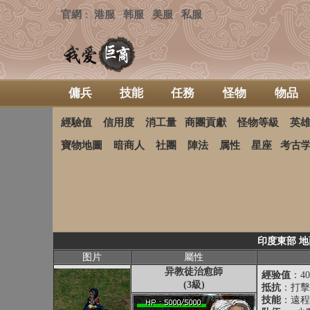
官網
港服
韩服
美服
私服
：
傭兵
技能
任務
怪物
物品
經驗值
信用度
消工量
商團貢獻
怪物等級
英
寶物地圖
暗商人
社團
陣法
属性
星座
考古
印度東部 地
图片
屬性
异教徒治愈師
經验值
：40
(3級)
抵抗
：打擊抵
技能
：遠程