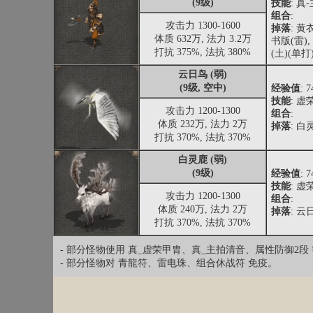
(9级)
技能
: 真
组合
:
攻击力 1300-1600
掉落
: 
体质 632万, 法力 3.2万
书版(雷)
打抗 375%, 法抗 380%
(土)(单打
云日鸟 (弱)
(9级, 空中)
经验值
: 
技能
: 虚
攻击力 1200-1300
组合
:
体质 232万, 法力 2万
掉落
: 白
打抗 370%, 法抗 370%
白灵鹿 (弱)
(9级)
经验值
: 
技能
: 虚
攻击力 1200-1300
组合
:
体质 240万, 法力 2万
掉落
: 
打抗 370%, 法抗 370%
- 部分怪物使用 真_虚荣甲胄、真_主拍清音、属性防御2段
- 部分怪物对 青龍符、雷电珠、组合休战符 免疫。