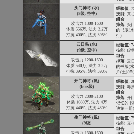
头门神将 (水)
经验值
: 
(9级, 空中)
技能
: 真
组合
:
攻击力 1300-1600
掉落
: 头
体质 556万, 法力 3.2万
的书版(水
打抗 400%, 法抗 395%
打)
云日鸟 (水)
经验值
: 
(9级, 空中)
技能
: 虚
组合
:
攻击力 1200-1600
掉落
: 
体质 540万, 法力 3.2万
的书版(水
打抗 395%, 法抗 390%
片(土)(单
开门神将 (風)
经验值
: 
(boss级)
技能
: 
组合
:
攻击力 2000-2100
掉落
: 开
体质 1080万, 法力 4万
记忆的书版
打抗 440%, 法抗 430%
诀第一册(
生门神将 (風)
经验值
: 
(9级)
技能
: 真
组合
:
攻击力 1300-1600