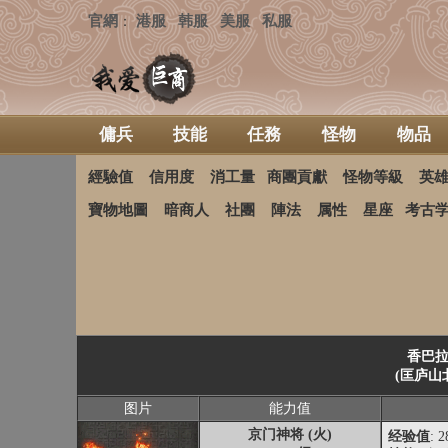
官網
港服
韩服
美服
私服
：
傭兵
技能
任務
怪物
物品
經驗值
信用度
消工量
商團貢獻
怪物等級
英
寶物地圖
暗商人
社團
陣法
属性
星座
考古
香巴拉
(匡庐山
图片
能力值
京门神将 (火)
经验值
: 