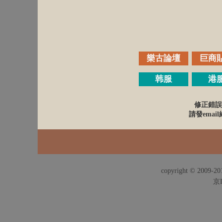
樂古論壇
巨商
韩服
港
修正錯誤
請發email給
copyright © 2009-201
京I