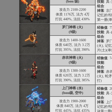
(boss 级)
技能
: 真
组合
:
攻击力 2100-2200
掉落
: 京
体质 1176万, 法力 4万
记忆的书版
打抗 440%, 法抗 430%
第一册(单
罗门神将 (火)
经验值
: 
(9级)
技能
: 真
组合
:
攻击力 1400-1600
掉落
: 
体质 640万, 法力 3.2万
(火), 记
打抗 395%, 法抗 390%
片(土)(单
赤衣神将 (火)
经验值
: 
(9级)
技能
:
组合
:
攻击力 1300-1600
掉落
: 
体质 620万, 法力 3.2万
(火), 
打抗 390%, 法抗 385%
打)
上门神将 (水)
经验值
: 
(boss级, 空中)
技能
: 真
组合
:
攻击力 1900-2000
掉落
: 上
体质 840万, 法力 4万
记忆的书版
打抗 445%, 法抗 435%
诀第一册(