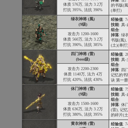
掉落
: 生
体质 576万, 法力 3.2万
的书版(風
打抗 395%, 法抗 390%
(单打)
绿衣神将 (風)
经验值
: 
(9级)
技能
: 真
组合
:
攻击力 1200-1600
掉落
: 
体质 560万, 法力 3.2万
书版(風)
打抗 390%, 法抗 385%
(土)(单打
四门神将 (雷)
经验值
: 
(boss级)
技能
: 真
组合
:
攻击力 2200-2300
掉落
: 四
体质 1140万, 法力 4万
记忆的书版
打抗 420%, 法抗 430%
诀 第一册
休门神将 (雷)
经验值
: 
(9级)
技能
: 真
组合
:
攻击力 1500-1600
掉落
: 
体质 636万, 法力 3.2万
(雷), 记
打抗 380%, 法抗 395%
的碎片(土
黄衣神将 (雷)
经验值
: 