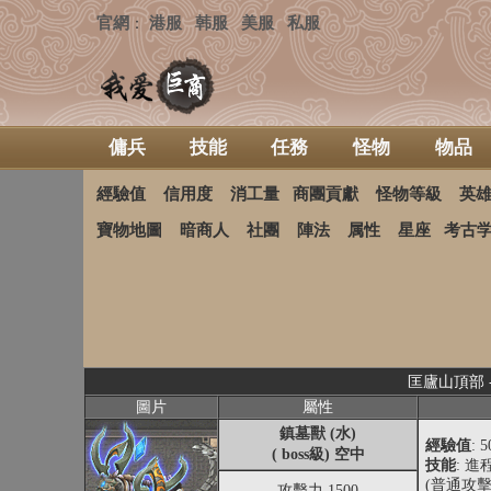
官網
港服
韩服
美服
私服
：
傭兵
技能
任務
怪物
物品
經驗值
信用度
消工量
商團貢獻
怪物等級
英
寶物地圖
暗商人
社團
陣法
属性
星座
考古
匡廬山頂部 
圖片
屬性
鎮墓獸 (水)
經驗值
: 
( boss級) 空中
技能
: 
(普通攻擊
攻擊力 1500