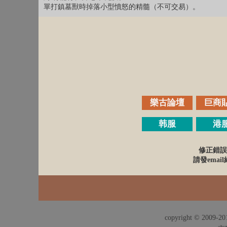
單打鎮墓獸時掉落小型憤怒的精髓（不可交易）。
樂古論壇
巨商
韩服
港
修正錯誤
請發email給
copyright © 2009-201