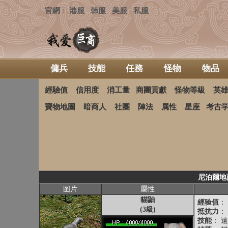
官網
港服
韩服
美服
私服
：
傭兵
技能
任務
怪物
物品
經驗值
信用度
消工量
商團貢獻
怪物等級
英
寶物地圖
暗商人
社團
陣法
属性
星座
考古
尼泊爾地面
图片
屬性
貓鼬
經验值
： 
(3級)
抵抗力
：
技能
： 