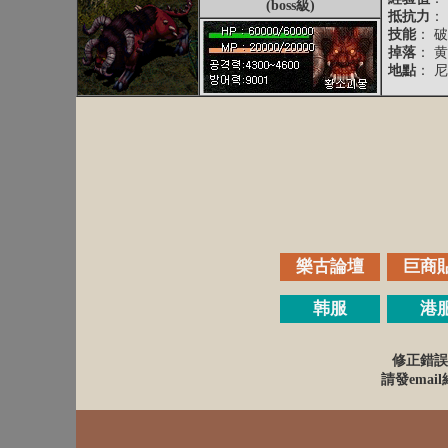
(boss級)
抵抗力
：
技能
： 
掉落
： 
地點
： 
樂古論壇
巨商
韩服
港
修正錯誤
請發email給