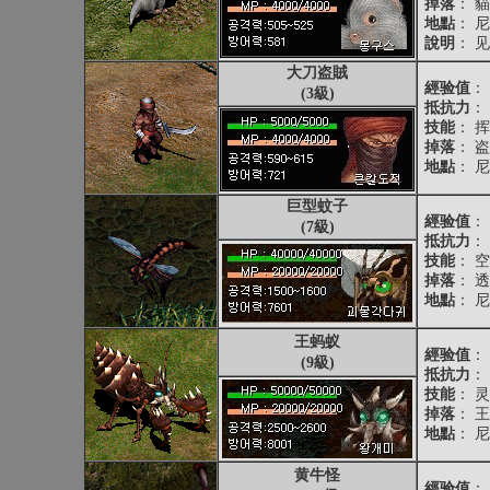
掉落
： 
地點
： 
說明
： 
大刀盗賊
經验值
： 
(3級)
抵抗力
：
技能
： 
掉落
： 
地點
： 
巨型蚊子
經验值
： 
(7級)
抵抗力
：
技能
： 
掉落
： 
地點
： 
王蚂蚁
經验值
： 
(9級)
抵抗力
：
技能
： 
掉落
： 
地點
： 
黄牛怪
經验值
： 