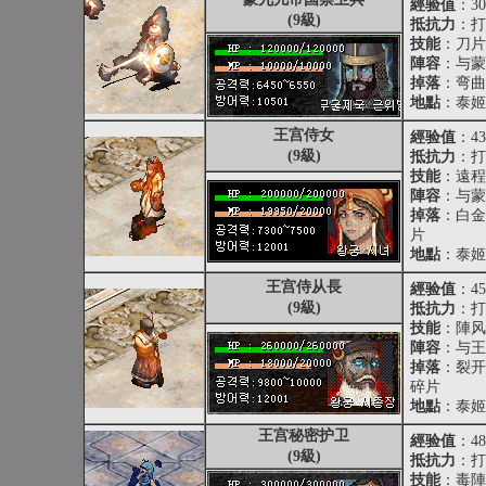
經验值
：30
(9級)
抵抗力
：打
技能
：刀片
陣容
：与蒙
掉落
：弯曲
地點
：泰姬
王宫侍女
經验值
：43
(9級)
抵抗力
：打
技能
：遠程
陣容
：与蒙
掉落
：白金
片
地點
：泰姬
王宫侍从長
經验值
：45
(9級)
抵抗力
：打
技能
：陣风
陣容
：与王
掉落
：裂开
碎片
地點
：泰姬
王宫秘密护卫
經验值
：48
(9級)
抵抗力
：打
技能
：毒陣