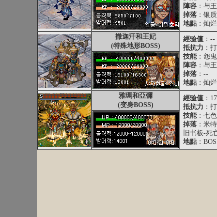
陣容
：与王
掉落
：银质
地點
：灿烂
撒迦汗和王妃
經验值
：--
(特殊地形BOSS)
抵抗力
：打
技能
：怨鬼
陣容
：与王
掉落
：--
地點
：灿烂
雅瑪和亞彌
經验值
：17
(变身BOSS)
抵抗力
：打
技能
：七色
掉落
：米特
旧书板-死
地點
：BO