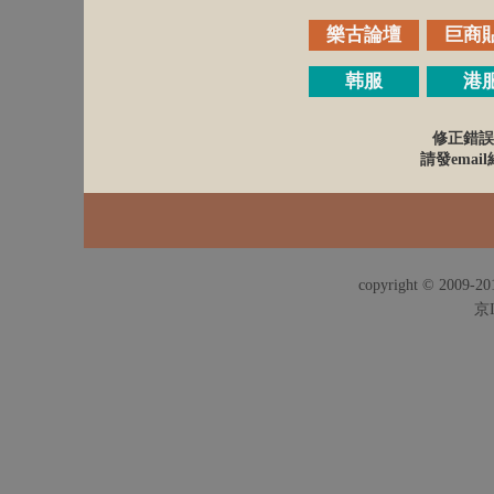
樂古論壇
巨商
韩服
港
修正錯誤
請發email給
copyright © 2009-201
京I