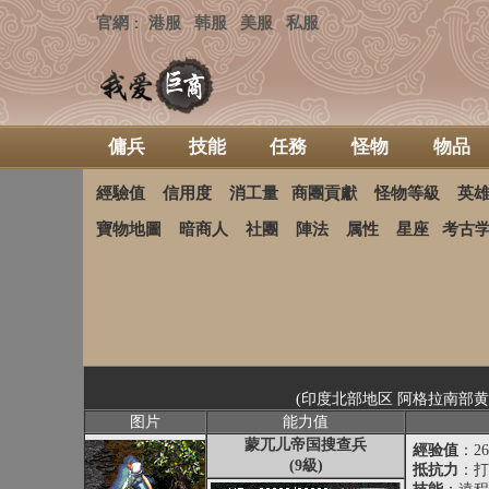
官網
港服
韩服
美服
私服
：
傭兵
技能
任務
怪物
物品
經驗值
信用度
消工量
商團貢獻
怪物等級
英
寶物地圖
暗商人
社團
陣法
属性
星座
考古
(印度北部地区 阿格拉南部
图片
能力值
蒙兀儿帝国搜查兵
經验值
：26
(9級)
抵抗力
：打