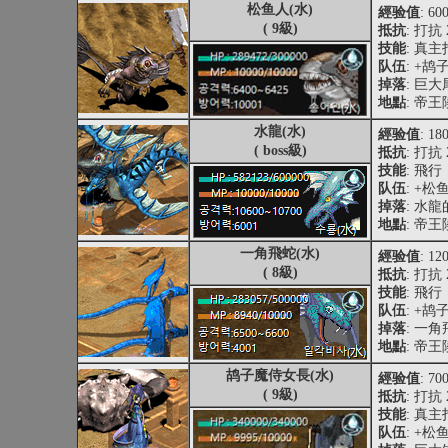
松鱼人(水)
經验值
: 60
( 9級)
抵抗
: 打抗 
技能
: 真
队伍
: +
掉落
: 巨
地點
: 帝
水龍(水)
經验值
: 18
( boss級)
抵抗
: 打抗 
技能
: 飛
队伍
: +松
掉落
: 水
地點
: 帝
一角飛蛇(水)
經验值
: 12
( 8級)
抵抗
: 打抗 
技能
: 飛行
队伍
: +
掉落
: 一
地點
: 帝
鸪子魔侍女長(水)
經验值
: 70
( 9級)
抵抗
: 打抗 
技能
: 真
队伍
: +松