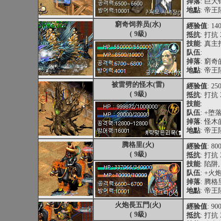
掉落
: 巨
地點
: 帝
窮奇饲养员(水)
經验值
: 14
( 9級)
抵抗
: 打抗 
技能
: 真主
队伍
:
掉落
: 窮
地點
: 帝
被雷劈的怪木(雷)
經验值
: 25
( 9級)
抵抗
: 打抗 
技能
:
队伍
: +
掉落
: 怪
地點
: 帝
腾格里(火)
經验值
: 80
( 9級)
抵抗
: 打抗 
技能
: 陷阱
队伍
: +
掉落
: 腾
地點
: 帝
火炮長五門(火)
經验值
: 90
( 9級)
抵抗
: 打抗 