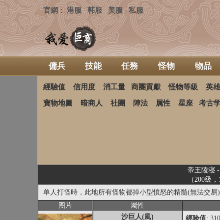
官網
港服
韩服
美服
私服
：
傭兵
技能
任務
怪物
物品
經驗值
信用度
消工量
商團貢獻
怪物等級
英
寶物地圖
暗商人
社團
陣法
属性
星座
考古
帝王陵寝 
（200級
单人打怪時，此地所有怪物都掉小型憤怒的精髓(無法交易)
图片
屬性
沙巨人(風)
經验值
: 31