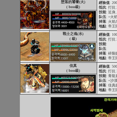
堕落的饕餮(火)
經验值
: 20
( boss級)
抵抗
: 打抗 
技能
: 近
队伍
: +火
掉落
: 火
地點
: 帝
戰士之魂(水)
經验值
: 10
( 級)
抵抗
: 打抗 
技能
:
队伍
:
掉落
: 碎
地點
: 帝
佳真
經验值
: 50
( boss級)
抵抗
: 打抗 
技能
: 青龍
队伍
: +
掉落
: 佳
地點
: 帝