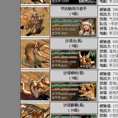
地點
: 帝
罕的騎馬弓箭手
經验值
: 58
( 9級)
抵抗力
: 打
技能
: 气
队伍
: +
掉落
: [
地點
: 帝
沙漠虫(風)
經验值
: 60
( 9級)
抵抗力
: 打
技能
: 遠
队伍
: +
掉落
: 沙
地點
: 帝
沙漠蟒蛇(雷)
經验值
: 75
( 9級)
抵抗力
: 打
技能
: 雷电
队伍
: +
掉落
: 附
地點
: 帝
沙漠麒麟(風)
經验值
: 12
( 10級)
抵抗力
: 打
技能
: 小型