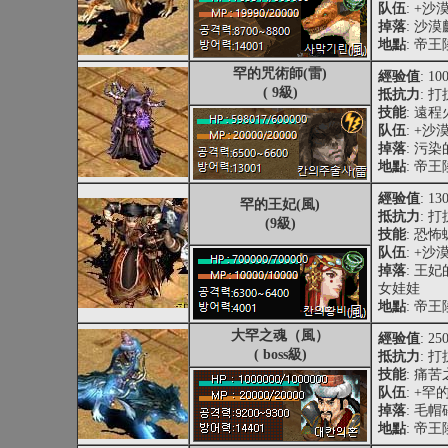
队伍
: +
掉落
: 沙
地點
: 帝
罕的咒術師(雷)
經验值
: 10
( 9級)
抵抗力
: 打
技能
: 遠程
队伍
: +
掉落
: 污
地點
: 帝
經验值
: 13
罕的王妃(風)
抵抗力
: 打
(9級)
技能
: 恐
队伍
: +
掉落
: 王
女娃娃
地點
: 帝
大罕之魂（風）
經验值
: 25
( boss級)
抵抗力
: 打
技能
: 痛
队伍
: +
掉落
: 毛
地點
: 帝