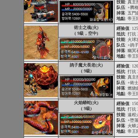
技能
: 真
队伍
: +腾
掉落
: 五
地點
: 帝
術士之魂(火)
經验值
: 12
( 9級，空中)
抵抗
: 打抗 
技能
: 火
队伍
: +
掉落
: 幽
地點
: 帝
鸪子魔大長老(火)
經验值
: 12
( 9級)
抵抗
: 打抗 
技能
: 真
队伍
: +術
掉落
: 燃
地點
: 帝
火焰蟒蛇(火)
經验值
: 15
( 9級)
抵抗
: 打抗 
技能
: 遠
队伍
: +
掉落
: 火
地點
: 帝