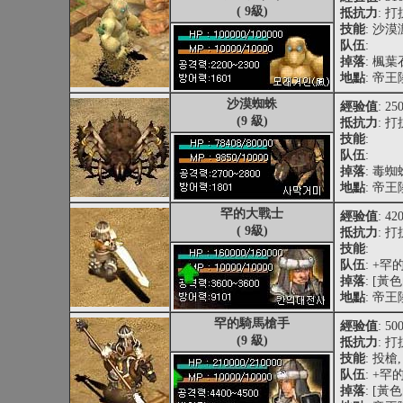
( 9級)
抵抗力
: 打
技能
: 沙
队伍
:
掉落
: 楓
地點
: 帝
沙漠蜘蛛
經验值
: 25
(9 級)
抵抗力
: 打
技能
:
队伍
:
掉落
: 毒蜘
地點
: 帝
罕的大戰士
經验值
: 42
( 9級)
抵抗力
: 打
技能
:
队伍
: +
掉落
: [
地點
: 帝
罕的騎馬槍手
經验值
: 50
(9 級)
抵抗力
: 打
技能
: 投槍
队伍
: +
掉落
: [黃