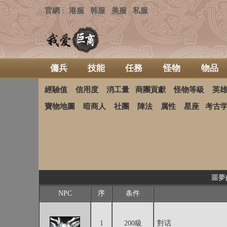
官網
港服
韩服
美服
私服
：
傭兵
技能
任務
怪物
物品
經驗值
信用度
消工量
商團貢獻
怪物等級
英
寶物地圖
暗商人
社團
陣法
属性
星座
考古
噩夢的
NPC
序
条件
1
200級
對话