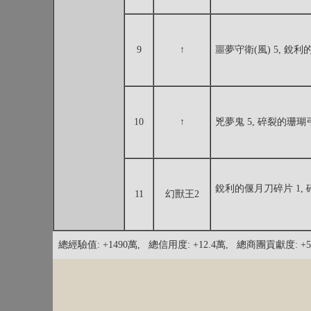
9
↑
噩夢守衛(風) 5, 銳利
10
↑
兇夢鬼 5, 碎裂的珊瑚弓
銳利的偃月刀碎片 1, 
11
幻獸王2
總經驗值: +1490萬, 總信用度: +12.4萬, 總商團貢獻度: +5