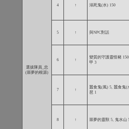
4
↑
溺死鬼(水) 150
5
↑
與NPC對話
變質的守護靈怪豬 150,
6
↑
甲 3
選拔隊員_忠
(噩夢的根源)
蠶食鬼(風) 5, 蠶食鬼
7
↑
琶 1
8
↑
噩夢的靈獸 5, 鬼水山 