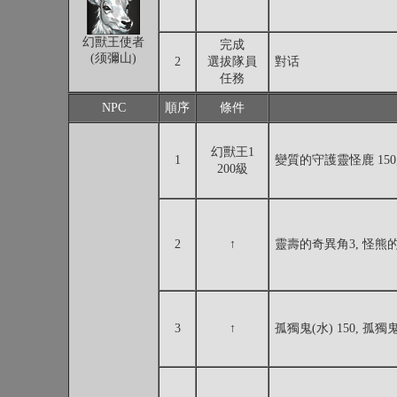
幻獸王使者
完成
(须彌山)
2
選拔隊員
對话
任務
NPC
順序
條件
幻獸王1
1
變質的守護靈怪鹿 150
200級
2
↑
靈壽的奇異角3, 怪熊
3
↑
孤獨鬼(水) 150, 孤獨