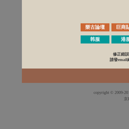
樂古論壇
巨商
韩服
港
修正錯誤
請發email給
copyright © 2009-201
京I