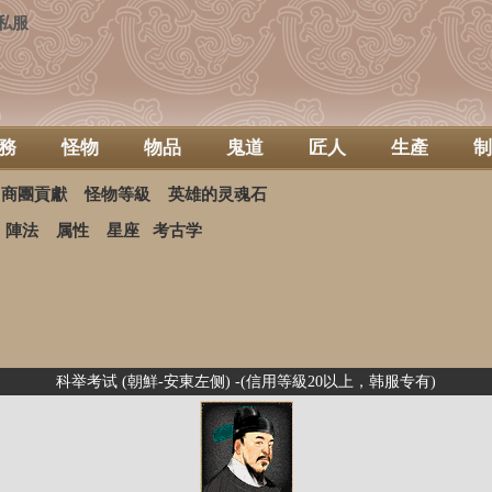
私服
務
怪物
物品
鬼道
匠人
生產
制
商團貢獻
怪物等級
英雄的灵魂石
陣法
属性
星座
考古学
科举考试 (朝鮮-安東左侧) -(信用等級20以上，韩服专有)