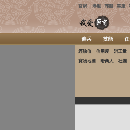
官網
港服
韩服
美服
：
傭兵
技能
任
經驗值
信用度
消工量
寶物地圖
暗商人
社團