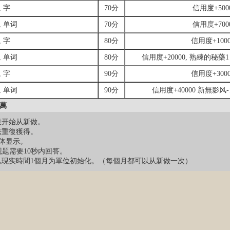
 字
70分
信用度+500
, 单词
70分
信用度+700
 字
80分
信用度+1000
, 单词
80分
信用度+20000, 熟練的秘藥
 字
90分
信用度+3000
, 单词
90分
信用度+40000 新無影风
3萬
段开始从新做。
法重復獲得。
字体显示。
主观题需要10秒内回答。
位以現实時間1個月为單位初始化。（每個月都可以从新做一次）