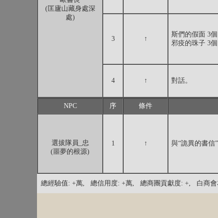
(匡廬山藏身處深
處)
斯們的假面 3個
3
↑
邪疫的珠子 3個
4
↑
對話。
NPC
序
條件
選拔隊員_忠
1
↑
與“詭異的書信
(噩夢的根源)
總經驗值: +萬, 總信用度: +萬, 總商團貢獻度: +, 白商會