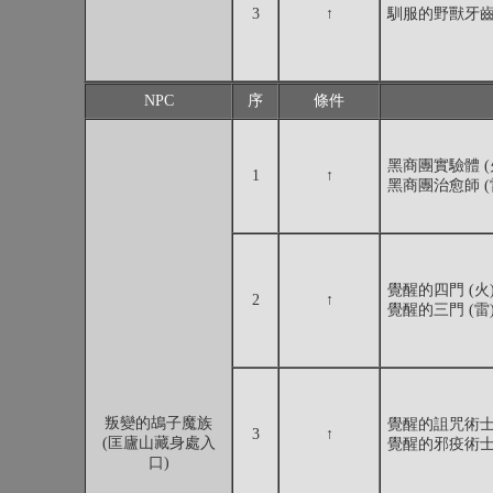
3
↑
馴服的野獸牙齒
NPC
序
條件
黑商團實驗體 (火
1
↑
黑商團治愈師 (雷
覺醒的四門 (火)
2
↑
覺醒的三門 (雷)
叛變的鴣子魔族
覺醒的詛咒術士 (
3
↑
(匡廬山藏身處入
覺醒的邪疫術士 (
口)