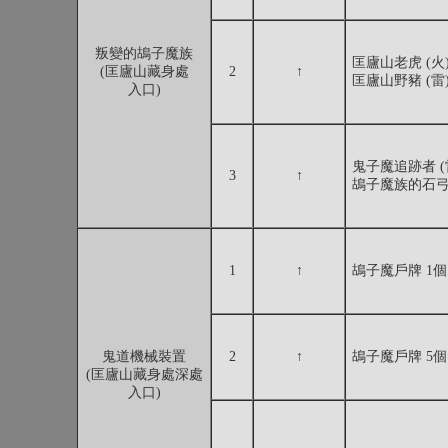
叛變的鴣子魔族
匡廬山老虎 (火)
(匡廬山藏身處
2
↑
匡廬山野豬 (雷)
入口)
鬼子魔追跡者 (雷
3
↑
鴣子魔族的石弓
1
↑
鴣子魔戶牌 1個
鬼道機械裝置
2
↑
鴣子魔戶牌 5個
(匡廬山藏身處深處
入口)