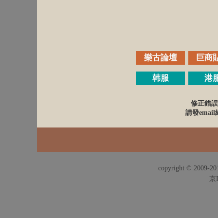
樂古論壇
巨商
韩服
港
修正錯誤
請發email給
copyright © 2009-201
京I