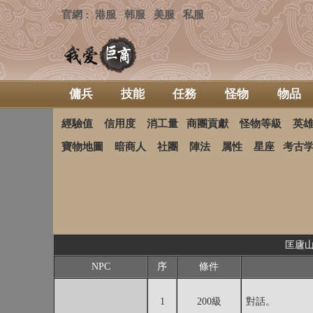
官網
港服
韩服
美服
私服
：
傭兵
技能
任務
怪物
物品
經驗值
信用度
消工量
商團貢獻
怪物等級
英
寶物地圖
暗商人
社團
陣法
属性
星座
考古
匡廬山
NPC
序
條件
1
200級
對話。