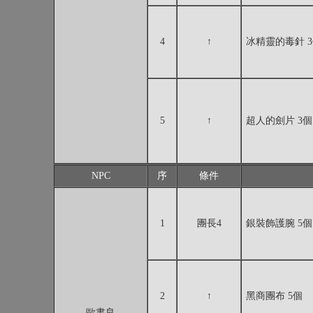
4
↑
冰精靈的毒針 
5
↑
超人的劍片 3個
NPC
序
條件
1
團長4
銀裝飾護腕 5個
2
↑
黑商團布 5個
歐書良