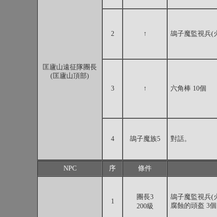
2
↑
鴣子魔監視兵(火
匡廬山遠征隊團長
(匡廬山頂部)
3
↑
六角棒 10個
4
鴣子魔族5
對話。
NPC
序
條件
團長3
鴣子魔監視兵(火)
1
腐蝕的頭盔 3個
200級