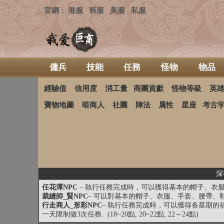
官網
港服
韩服
美服
私服
：
傭兵
技能
任務
怪物
物品
經驗值
信用度
消工量
商團貢獻
怪物等級
英
寶物地圖
暗商人
社團
陣法
属性
星座
考古
深
任花潭NPC
– 執行任務完成時，可以獲得基本的帽子、衣服
裁縫師_賢NPC
– 可以對基本的帽子、衣服、手套、腰帶、
行走商人_形彩NPC
– 執行任務完成時，可以獲得各星期
一天限制做3次任務. (18~20點, 20~22點, 22～24點)