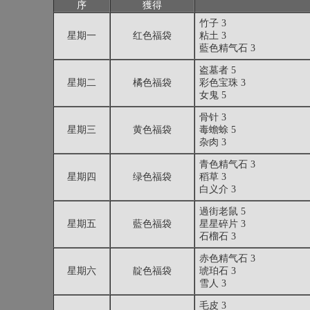
序
獲得
竹子 3
星期一
红色福袋
粘土 3
藍色精气石 3
盗墓者 5
星期二
橘色福袋
彩色宝珠 3
女鬼 5
骨针 3
星期三
黄色福袋
毒蟾蜍 5
杂肉 3
青色精气石 3
星期四
绿色福袋
稻草 3
白义介 3
過街老鼠 5
星期五
藍色福袋
星星碎片 3
石榴石 3
赤色精气石 3
星期六
靛色福袋
琥珀石 3
雪人 3
毛皮 3