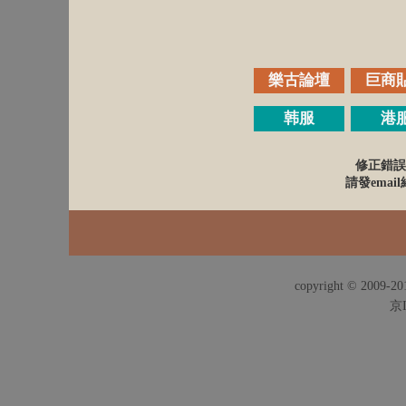
樂古論壇
巨商
韩服
港
修正錯誤
請發email給
copyright © 2009-201
京I