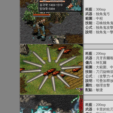
耗藍
：300mp
武器
：独角鬼弓
範圍
：中程
技能
：召喚独角鬼
公式
：独角鬼攻擊力=
說明
：独角鬼一
耗藍
：200mp
武器
：月牙库爾
傭兵
：坤瓦爾
範圍
：大範圍、
技能
：刀刃旋轉
公式
：（攻擊力+敏
說明
：可疊加釋
屬性
：物理攻擊
配點
：敏捷
耗藍
：200mp
武器
：卡里的轮