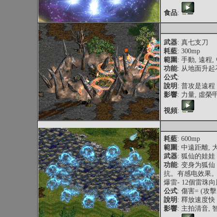
食品
:
武器
: 真七支刀
耗藍
: 300mp
範圍
: 手動, 遠程
功能
: 从地面升
公式
:
說明
: 普攻是遠程
影響
: 力量, 虛榮
視頻
:
耗藍
: 600mp
範圍
: 中遠距離,
武器
: 狐仙的娃娃
功能
: 变身为狐
抗。有感电效果
爆雷- 12個雷
公式
: 傷害= (攻擊力
說明
: 釋放速度
影響
: 主拍清音, 