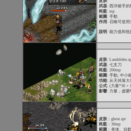
皮肤
:
武器
: 西洋槍手
耗藍
: mp
範圍
: 手動
作用
: 召喚可使
說明
: 能力值和
皮肤
: Landslides.s
武器
: 七支刀
耗藍
: 200mp
範圍
: 手動, 中小
功能
: 从天掉落
公式
: (力量*30 
影響
: 力量，虛
皮肤
：ghost.spr
耗藍
：30mp
範圍
：单体、自