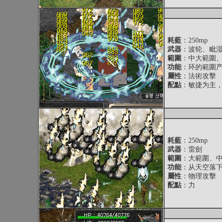
耗藍
：250mp
武器
：波轮、毗
範圍
：中大範圍
功能
：环的範圍
屬性
：法術攻擊
配點
：敏捷为主
耗藍
：250mp
武器
：雷劍
範圍
：大範圍、
功能
：从天空落
屬性
：物理攻擊
配點
：力