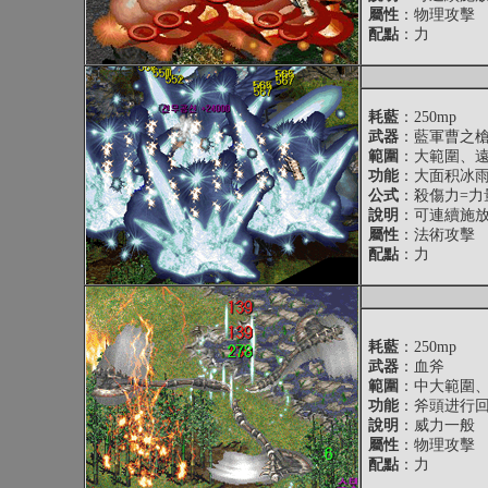
屬性
：物理攻擊
配點
：力
耗藍
：250mp
武器
：藍軍曹之
範圍
：大範圍、
功能
：大面积冰
公式
：殺傷力=力量
說明
：可連續施
屬性
：法術攻擊
配點
：力
耗藍
：250mp
武器
：血斧
範圍
：中大範圍
功能
：斧頭进行
說明
：威力一般
屬性
：物理攻擊
配點
：力