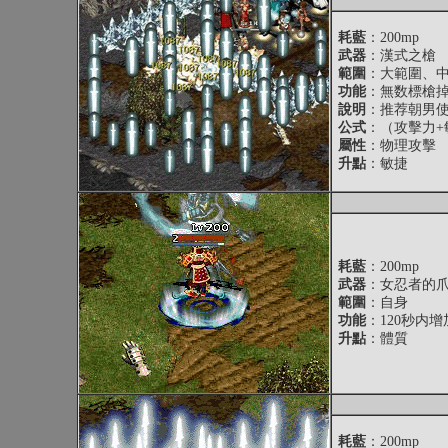
耗藍
：200mp
武器
：漢式之槍
範圍
：大範圍、
功能
：無数標槍
說明
：推荐朝男
公式
：（攻擊力+
屬性
：物理攻擊
升點
：敏捷
耗藍
：200mp
武器
：女忍者的
範圍
：自身
功能
：120秒内
升點
：體質
耗藍
：200mp