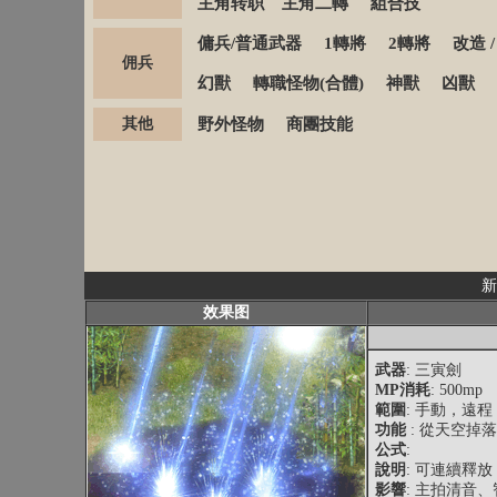
主角转职
主角二轉
組合技
傭兵/普通武器
1轉將
2轉將
改造
佣兵
幻獸
轉職怪物(合體)
神獸
凶獸
其他
野外怪物
商團技能
新
效果图
武器
: 三寅劍
MP消耗
: 500mp
範圍
: 手動，遠
功能
: 從天空掉
公式
:
說明
: 可連續釋放
影響
: 主拍清音