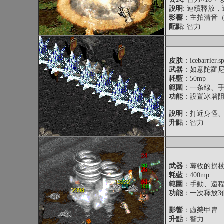
說明
: 連續釋放
影響
：主拍清音（
配點
: 智力
皮肤
：icebarrier.s
武器
：如意陀羅
耗藍
：50mp
範圍
：一条線、
功能
：設置冰墙阻
說明
：打近身怪、
升點
：智力
武器
：蓐收的拐
耗藍
：400mp
範圍
：手動、遠
功能
：一次釋放3
影響
：虛榮甲胄
升點
：智力