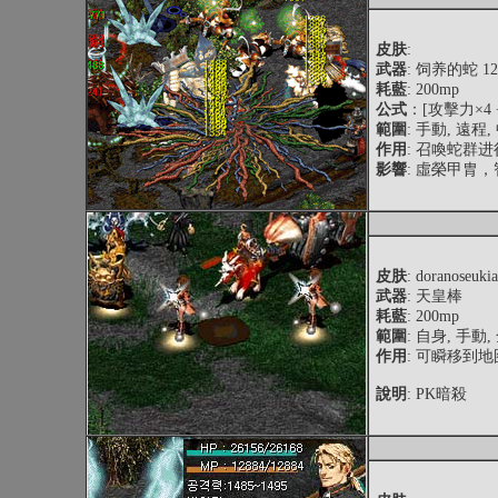
皮肤
:
武器
: 饲养的蛇 1
耗藍
: 200mp
公式
：[攻擊力×4 
範圍
: 手動, 遠程
作用
: 召喚蛇群
影響
: 虛榮甲胄
皮肤
: doranoseuki
武器
: 天皇棒
耗藍
: 200mp
範圍
: 自身, 手動
作用
: 可瞬移到
說明
: PK暗殺