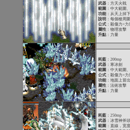
武器
：方天火戟
範圍
：中大範圍
功能
：从天上掉
說明
：每個槍周圍
公式
：殺傷力=力量
屬性
：物理攻擊
升點
：力量
耗藍
：200mp
武器
：寒冰劍
範圍
：中大範圍
公式
：殺傷力=力量
功能
：地面上冒
屬性
：法術攻擊
升點
：力量
耗藍
：250mp
武器
：冰雪神斧
範圍
：直線，宽