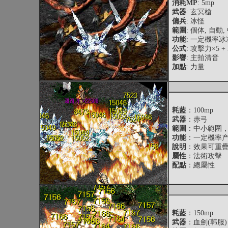
消耗MP
: 5mp
武器
: 玄冥槍
傭兵
: 冰怪
範圍
: 個体, 自動
功能
: 一定機率冰
公式
: 攻擊力×5 +
影響
: 主拍清音
加點
: 力量
耗藍
：100mp
武器
：赤弓
範圍
：中小範圍
功能
：一定機率产
說明
：效果可重
屬性
：法術攻擊
配點
：總屬性
耗藍
：150mp
武器
：血劍(韩服)