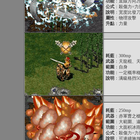
功能
：直線方向2
公式
：殺傷力=力量
說明
：宽度比發
屬性
：物理攻擊
升點
：力量
耗藍
：300mp
武器
：天龍棍、
範圍
：自身
功能
：一定概率格
說明
：满級格挡5
耗藍
：250mp
武器
：赤軍曹之
範圍
：大範圍、
功能
：大面积冰
公式
：殺傷力=力量
說明
：可連續施