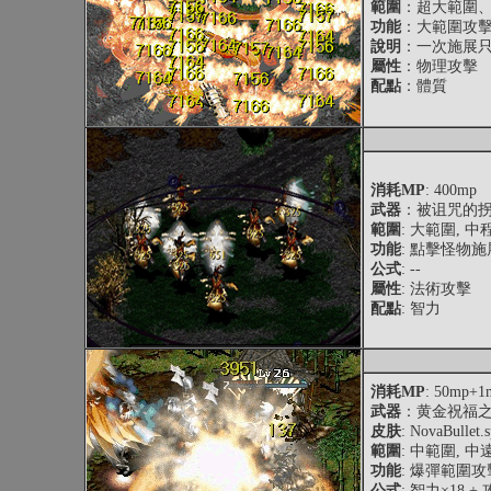
範圍
：超大範圍
功能
：大範圍攻
說明
：一次施展
屬性
：物理攻擊
配點
：體質
消耗MP
: 400mp
武器
：被诅咒的
範圍
: 大範圍, 中
功能
: 點擊怪物
公式
: --
屬性
: 法術攻擊
配點
: 智力
消耗MP
: 50mp+1
武器
：黄金祝福之
皮肤
: NovaBullet.s
範圍
: 中範圍, 中
功能
: 爆彈範圍
公式
: 智力×18 