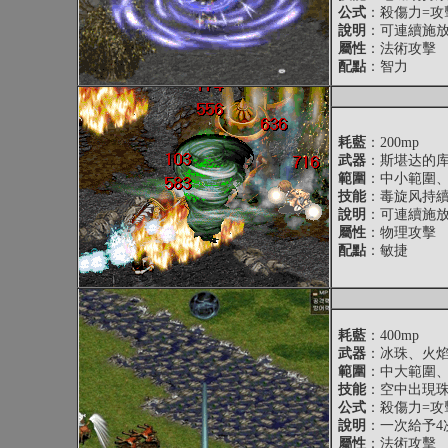
公式
：殺傷力=攻擊
說明
：可連續施
屬性
：法術攻擊
配點
：智力
耗藍
：200mp
武器
：斯堪达的
範圍
：中小範圍
技能
：毒旋风持續
說明
：可連續施
屬性
：物理攻擊
配點
：敏捷
耗藍
：400mp
武器
：冰珠、火
範圍
：中大範圍
技能
：空中出現
公式
：殺傷力=攻擊
說明
：一次給予4
屬性
：法術攻擊