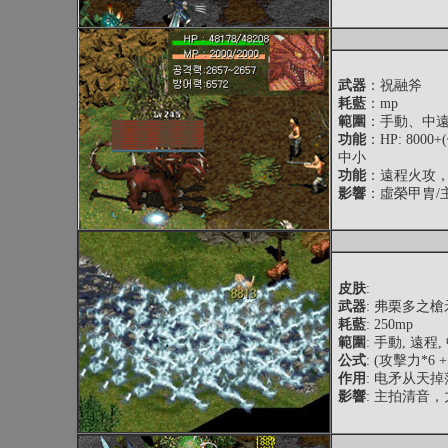
武器
：祝融斧
耗藍
：mp
範圍
：手動、中
功能
：HP: 800
中小
功能
：遠程火攻，
影響
：虛榮甲胄/
皮肤
:
武器
: 弗栗多之槍
耗藍
: 250mp
範圍
: 手動, 遠程
公式
: (攻擊力*6 
作用
: 电矛从天
影響
: 主拍清音