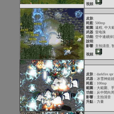
視頻
:
皮肤
:
耗藍
: 500mp
範圍
: 遠程, 中大
武器
: 雷电珠
功能
: 空中連續
說明
:
影響
: 主拍清音, 
視頻
:
皮肤
：darkfire.spr
武器
：冰雪神娃
耗藍
：100mp
範圍
：大範圍、
功能
：从中間向
影響
：主拍清音
升點
：力量