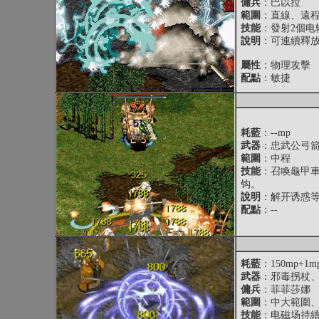
傭兵
：巴以拉
範圍
：直線、遠
技能
：發射2個
說明
：可連續釋
屬性
：物理攻擊
配點
：敏捷
耗藍
：--mp
武器
：忠武公弓
範圍
：中程
技能
：召喚龜甲
钩。
說明
：解开诱惑
配點
：--
耗藍
：150mp+1mp
武器
：邪毒拐杖
傭兵
：菲菲莎娜
範圍
：中大範圍
技能
：电磁场持續