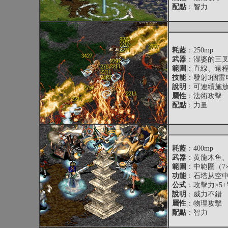
配點
：智力
耗藍
：250mp
武器
：湿婆的三
範圍
：直線、遠
技能
：發射3個雷
說明
：可連續施
屬性
：法術攻擊
配點
：力量
耗藍
：400mp
武器
：黄龍木鱼
範圍
：中範圍（7
功能
：石塔从空中
公式
：攻擊力×5+
說明
：威力不錯
屬性
：物理攻擊
配點
：智力