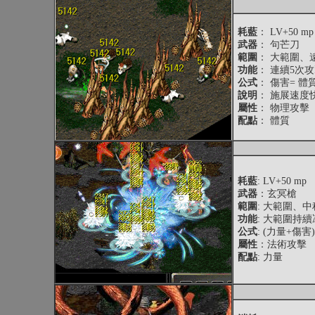
耗藍
： LV+50 mp
武器
： 句芒刀
範圍
： 大範圍、
功能
： 連續5次
公式
： 傷害= 體質×
說明
： 施展速度
屬性
： 物理攻擊
配點
： 體質
耗藍
: LV+50 mp
武器
：玄冥槍
範圍
: 大範圍、中
功能
: 大範圍持
公式
: (力量+傷害)
屬性
：法術攻擊
配點
: 力量