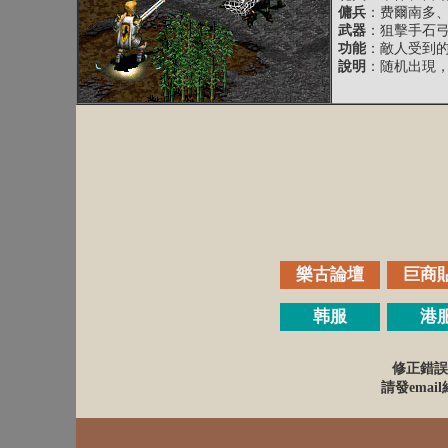
傭兵
：费爾南多
武器
：狙擊手石
功能
：敵人受到的
說明
：随机出現，
樂古論壇
巨商
韩服
港
修正錯誤
請發email給