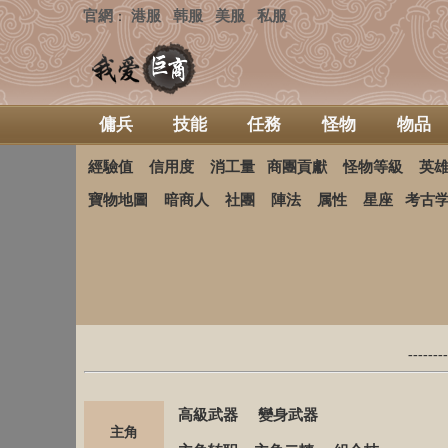
官網
港服
韩服
美服
私服
：
傭兵
技能
任務
怪物
物品
經驗值
信用度
消工量
商團貢獻
怪物等級
英
寶物地圖
暗商人
社團
陣法
属性
星座
考古
------
高級武器
變身武器
主角