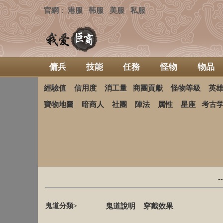
官網
港服
韩服
美服
私服
：
傭兵
技能
任務
怪物
物品
經驗值
信用度
消工量
商團貢獻
怪物等級
英
寶物地圖
暗商人
社團
陣法
属性
星座
考古
-
鬼道分類>
鬼道說明
穿戴效果