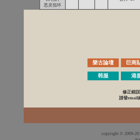
恶灵指环
樂古論壇
巨商
韩服
港
修正錯誤
請發email給
copyright © 2009-201