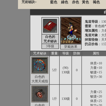
咒術秘訣>
藍色
綠色
赤色
黃色
褐色
鬼道等级
：13
需要
：青色精
增加属性
：力量
鬼道对象
：大
白色的
掉落怪物
：天
咒术秘诀
扔店价格
：13
3等级
穿戴效果
咒术秘诀
重量
等级
防御
属性
体质+10
(90)
力量+10
5斤
0
130级
敏捷+15
白色的
智力+30
大黑天戒指
力量+25
敏捷+20
1斤
130级
0
体质+25
白色的
智力+20