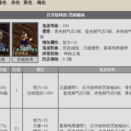
綠色
赤色
黃色
褐色
日月纹样的-咒術秘诀
鬼道等級
：100
需要
：青色精气石5個、藍色精气石5個、赤色精气
個
增加屬性
：智力+15
鬼道對象
：官昌戒指、王建腰带、素展鸣尊腰带
掉落怪物
： 神劍之魂
扔店價格
：9.3萬
效果
穿戴效果
等級
防御
屬性
鬼道材料
(65)
智力+45
王建腰带1、日月纹样的咒術秘诀1、青
1
100級
法術抵抗+10%
藍色精气石5個、赤色精气石5個、勇
智力+15
(75)
力量+10
素展鸣尊腰带1、日月纹样的咒術秘诀1
15