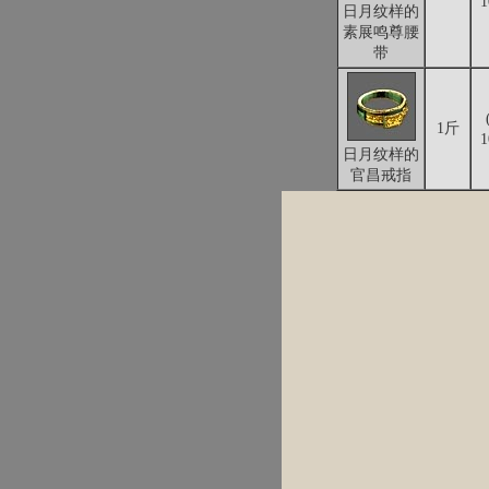
日月纹样的
素展鸣尊腰
带
1斤
日月纹样的
官昌戒指