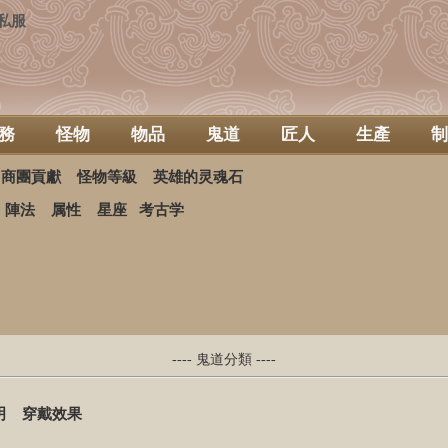
私服
務
怪物
物品
鬼道
匠人
生產
制
商團貢獻
怪物等級
英雄的灵魂石
陣法
属性
星座
考古学
---- 鬼道分類 ----
明
穿戴效果