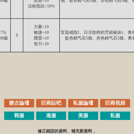
100級
體質+10
個、藍色精气石5個、赤色精气石5個、
法術抵抗+10%
力量+10
(75)
敏捷+10
官昌戒指1、日月纹样的咒術秘诀1、青
0
100級
體質+10
藍色精气石5個、赤色精气石5個、勇
智力+20
樂古論壇
巨商貼吧
私服論壇
巨商視頻
韩服
港服
美服
私服
修正錯誤的資料、補充新資料，