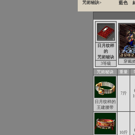
咒術秘訣>
藍色
日月纹样
的
咒術秘诀
穿戴
3等級
咒術秘诀
重量
7斤
日月纹样的
王建腰带
10斤