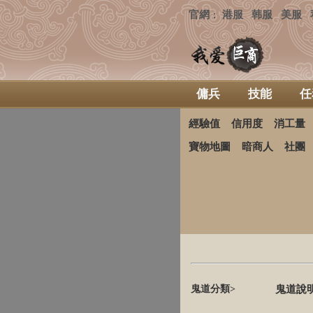
官網
港服
韩服
美服
：
傭兵
技能
任
經驗值
信用度
消工量
寶物地圖
暗商人
社團
鬼道分類>
鬼道說